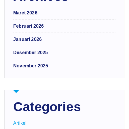
Maret 2026
Februari 2026
Januari 2026
Desember 2025
November 2025
Categories
Artikel