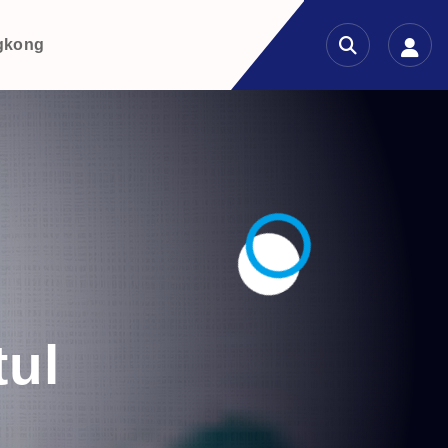
gkong
tul