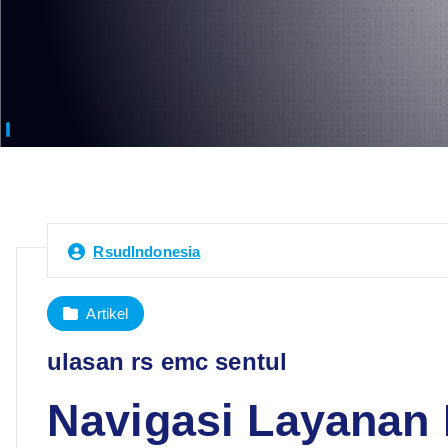
RsudIndonesia
Artikel
ulasan rs emc sentul
Navigasi Layanan