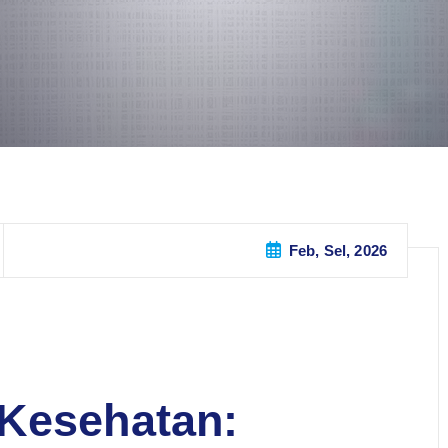
Feb, Sel, 2026
 Kesehatan: