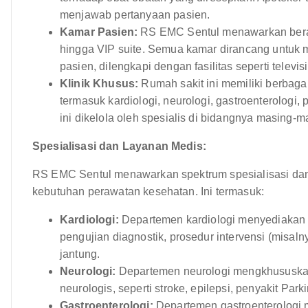
menjawab pertanyaan pasien.
Kamar Pasien:
RS EMC Sentul menawarkan beraga
hingga VIP suite. Semua kamar dirancang untuk 
pasien, dilengkapi dengan fasilitas seperti televi
Klinik Khusus:
Rumah sakit ini memiliki berbagai
termasuk kardiologi, neurologi, gastroenterologi, 
ini dikelola oleh spesialis di bidangnya masing-m
Spesialisasi dan Layanan Medis:
RS EMC Sentul menawarkan spektrum spesialisasi dan
kebutuhan perawatan kesehatan. Ini termasuk:
Kardiologi:
Departemen kardiologi menyediakan 
pengujian diagnostik, prosedur intervensi (misaln
jantung.
Neurologi:
Departemen neurologi mengkhususkan
neurologis, seperti stroke, epilepsi, penyakit Park
Gastroenterologi:
Departemen gastroenterologi