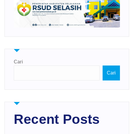
Cari
Cari
Recent Posts