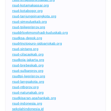
rsud-kotamakassar.org
rsud-kotabogor.org
rsud-tanjungpinangkota.org
rsud-simeuluekab.org
rsud-tpikepriprov.org
rsuddrloekmonohadi-kuduskab.org
rsudksa-depok.org
rsudrtnotopuro-sidoarjokab.org
rsud-sintang.org
rsud-cilacapkab.org
rsudkoja-jakarta.org
rsud-brebeskab.org
rsud-sulbarprov.org
rsudtpi-kepriprov.org
rsud-langsakota.org
rsud-ntbprov.org
rsud-natunakab.org
rsudkisaran-asahankab.org
rsud-indonesia.org
sekolahindonesia.id