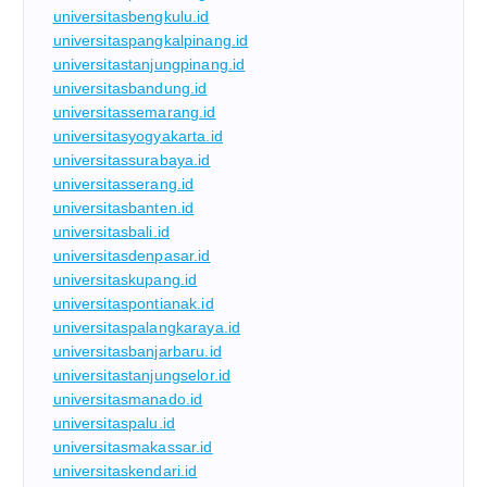
universitasbengkulu.id
universitaspangkalpinang.id
universitastanjungpinang.id
universitasbandung.id
universitassemarang.id
universitasyogyakarta.id
universitassurabaya.id
universitasserang.id
universitasbanten.id
universitasbali.id
universitasdenpasar.id
universitaskupang.id
universitaspontianak.id
universitaspalangkaraya.id
universitasbanjarbaru.id
universitastanjungselor.id
universitasmanado.id
universitaspalu.id
universitasmakassar.id
universitaskendari.id