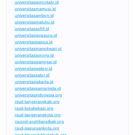
universitasgorontalo.id
universitasmamuju.id
universitasambon.id
universitasmaluku.id
universitassofifi.id
universitasjayapura.id
universitaspapua.id
universitasmanokwari.id
universitassorong.id
universitaswanggar.id
universitaswalesi.id
universitassalor.id
universitasjakarta.id
universitassamarinda.id
universitasindonesia.org
rsud-tangerangkab.org
rsud-kotabekasi.org
rsud-tangerangkota.org
rsucnd-acehbaratkab.org
rsud-pasuruankota.org
rsud-limapuluhkotakab.org