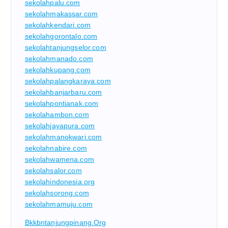
sekolahpalu.com
sekolahmakassar.com
sekolahkendari.com
sekolahgorontalo.com
sekolahtanjungselor.com
sekolahmanado.com
sekolahkupang.com
sekolahpalangkaraya.com
sekolahbanjarbaru.com
sekolahpontianak.com
sekolahambon.com
sekolahjayapura.com
sekolahmanokwari.com
sekolahnabire.com
sekolahwamena.com
sekolahsalor.com
sekolahindonesia.org
sekolahsorong.com
sekolahmamuju.com
Bkkbntanjungpinang.org