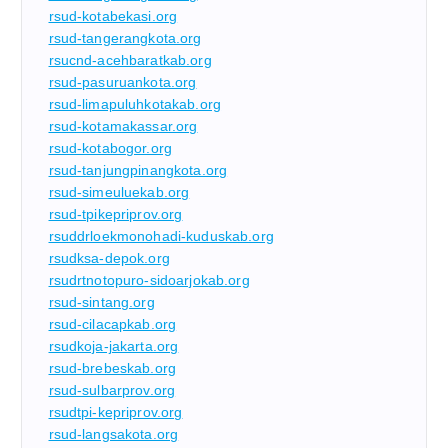
rsud-kotabekasi.org
rsud-tangerangkota.org
rsucnd-acehbaratkab.org
rsud-pasuruankota.org
rsud-limapuluhkotakab.org
rsud-kotamakassar.org
rsud-kotabogor.org
rsud-tanjungpinangkota.org
rsud-simeuluekab.org
rsud-tpikepriprov.org
rsuddrloekmonohadi-kuduskab.org
rsudksa-depok.org
rsudrtnotopuro-sidoarjokab.org
rsud-sintang.org
rsud-cilacapkab.org
rsudkoja-jakarta.org
rsud-brebeskab.org
rsud-sulbarprov.org
rsudtpi-kepriprov.org
rsud-langsakota.org