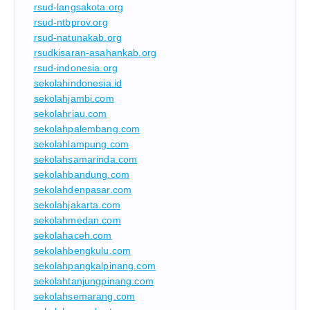
rsud-langsakota.org
rsud-ntbprov.org
rsud-natunakab.org
rsudkisaran-asahankab.org
rsud-indonesia.org
sekolahindonesia.id
sekolahjambi.com
sekolahriau.com
sekolahpalembang.com
sekolahlampung.com
sekolahsamarinda.com
sekolahbandung.com
sekolahdenpasar.com
sekolahjakarta.com
sekolahmedan.com
sekolahaceh.com
sekolahbengkulu.com
sekolahpangkalpinang.com
sekolahtanjungpinang.com
sekolahsemarang.com