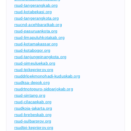
rsud-tangerangkab.org
rsud-kotabekasi.org
rsud-tangerangkota.org
rsucnd-acehbaratkab.org
rsud-pasuruankota.org
rsud-limapuluhkotakab.org
rsud-kotamakassar.org
rsud-kotabogor.org
rsud-tanjungpinangkota.org
rsud-simeuluekab.org
rsud-tpikepriprov.org
rsuddrloekmonohadi-kuduskab.org
rsudksa-depok.org
rsudrtnotopuro-sidoarjokab.org
rsud-sintang.org
rsud-cilacapkab.org
rsudkoja-jakarta.org
rsud-brebeskab.org
rsud-sulbarprov.org
rsudtpi-kepriprov.org