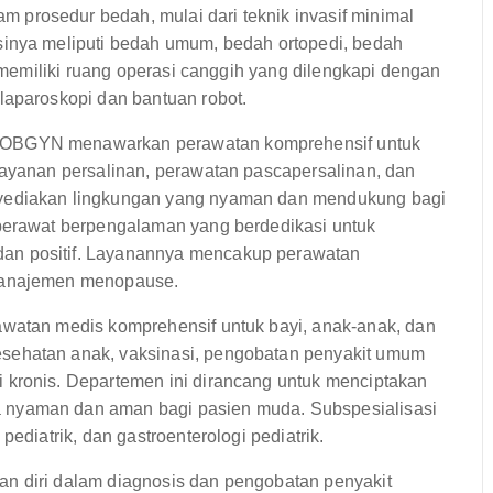
prosedur bedah, mulai dari teknik invasif minimal
sinya meliputi bedah umum, bedah ortopedi, bedah
i memiliki ruang operasi canggih yang dilengkapi dengan
laparoskopi dan bantuan robot.
OBGYN menawarkan perawatan komprehensif untuk
layanan persalinan, perawatan pascapersalinan, dan
nyediakan lingkungan yang nyaman dan mendukung bagi
 perawat berpengalaman yang berdedikasi untuk
an positif. Layanannya mencakup perawatan
 manajemen menopause.
watan medis komprehensif untuk bayi, anak-anak, dan
sehatan anak, vaksinasi, pengobatan penyakit umum
 kronis. Departemen ini dirancang untuk menciptakan
 nyaman dan aman bagi pasien muda. Subspesialisasi
ediatrik, dan gastroenterologi pediatrik.
n diri dalam diagnosis dan pengobatan penyakit