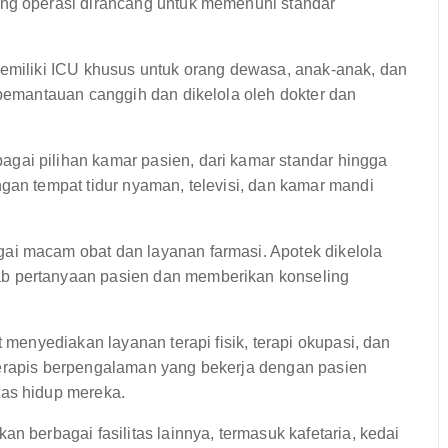
ang operasi dirancang untuk memenuhi standar
emiliki ICU khusus untuk orang dewasa, anak-anak, dan
 pemantauan canggih dan dikelola oleh dokter dan
gai pilihan kamar pasien, dari kamar standar hingga
gan tempat tidur nyaman, televisi, dan kamar mandi
ai macam obat dan layanan farmasi. Apotek dikelola
b pertanyaan pasien dan memberikan konseling
t menyediakan layanan terapi fisik, terapi okupasi, dan
eh terapis berpengalaman yang bekerja dengan pasien
tas hidup mereka.
n berbagai fasilitas lainnya, termasuk kafetaria, kedai