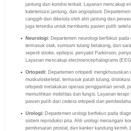
jantung dan kondisi terkait. Layanan mencakup el
kateterisasi jantung, dan angioplasti. Departemen
canggih dan dikelola oleh ahli jantung dan peraw
juga tersedia untuk membantu pasien pulih setela
Neurologi:
Departemen neurologi berfokus pada 
termasuk otak, sumsum tulang belakang, dan sara
seperti stroke, epilepsi, penyakit Parkinson, penya
Layanan mencakup electroencephalograms (EEG), 
Ortopedi:
Departemen ortopedi mengkhususkan di
muskuloskeletal, termasuk patah tulang, dislokasi
ortopedi melakukan operasi penggantian sendi, pr
memulihkan mobilitas dan fungsi. Layanan terapi 
pasien pulih dari cedera ortopedi dan pembedaha
Urologi:
Departemen urologi berfokus pada diagn
sistem reproduksi pria. Ahli urologi menangani kond
pembesaran prostat, dan kanker kandung kemih. L