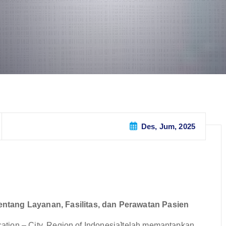
Des, Jum, 2025
ntang Layanan, Fasilitas, dan Perawatan Pasien
ocation – City, Region of Indonesia]telah memantapkan