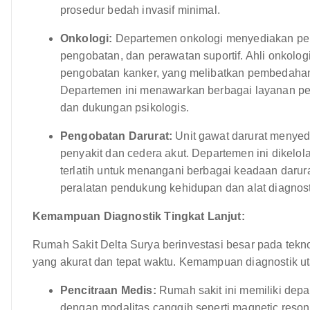
prosedur bedah invasif minimal.
Onkologi:
Departemen onkologi menyediakan per
pengobatan, dan perawatan suportif. Ahli onkolo
pengobatan kanker, yang melibatkan pembedahan, 
Departemen ini menawarkan berbagai layanan pen
dan dukungan psikologis.
Pengobatan Darurat:
Unit gawat darurat menyed
penyakit dan cedera akut. Departemen ini dikelo
terlatih untuk menangani berbagai keadaan darura
peralatan pendukung kehidupan dan alat diagnost
Kemampuan Diagnostik Tingkat Lanjut:
Rumah Sakit Delta Surya berinvestasi besar pada tekn
yang akurat dan tepat waktu. Kemampuan diagnostik ut
Pencitraan Medis:
Rumah sakit ini memiliki depa
dengan modalitas canggih seperti magnetic reso