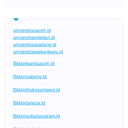
universitasaceh.id
universitasmedan.id
universitaspadang.id
universitaspekanbaru.id
Bkkbnbandaaceh.id
Bkkbnsabang.id
Bkkbnlhokseumawe.id
Bkkbnlangsa.id
Bkkbnsubulussalam.id