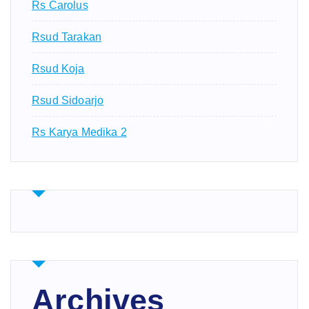
Rs Carolus
Rsud Tarakan
Rsud Koja
Rsud Sidoarjo
Rs Karya Medika 2
Archives