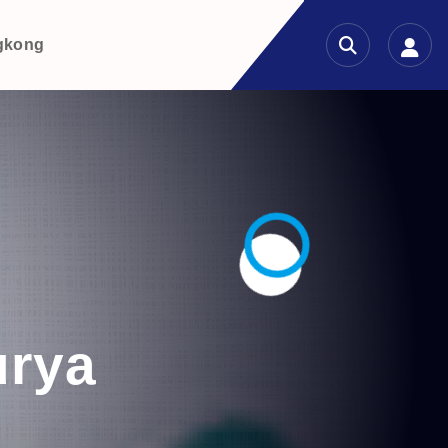
gkong
urya