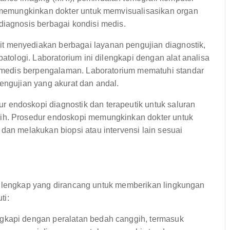
i memungkinkan dokter untuk memvisualisasikan organ
diagnosis berbagai kondisi medis.
t menyediakan berbagai layanan pengujian diagnostik,
patologi. Laboratorium ini dilengkapi dengan alat analisa
gi medis berpengalaman. Laboratorium mematuhi standar
engujian yang akurat dan andal.
 endoskopi diagnostik dan terapeutik untuk saluran
ih. Prosedur endoskopi memungkinkan dokter untuk
dan melakukan biopsi atau intervensi lain sesuai
n lengkap yang dirancang untuk memberikan lingkungan
ti:
ngkapi dengan peralatan bedah canggih, termasuk