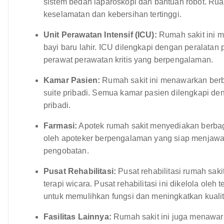
sistem bedah laparoskopi dan bantuan robot. Ru
keselamatan dan kebersihan tertinggi.
Unit Perawatan Intensif (ICU):
Rumah sakit ini m
bayi baru lahir. ICU dilengkapi dengan peralatan
perawat perawatan kritis yang berpengalaman.
Kamar Pasien:
Rumah sakit ini menawarkan berba
suite pribadi. Semua kamar pasien dilengkapi den
pribadi.
Farmasi:
Apotek rumah sakit menyediakan berbag
oleh apoteker berpengalaman yang siap menjawa
pengobatan.
Pusat Rehabilitasi:
Pusat rehabilitasi rumah saki
terapi wicara. Pusat rehabilitasi ini dikelola ol
untuk memulihkan fungsi dan meningkatkan kuali
Fasilitas Lainnya:
Rumah sakit ini juga menawarka