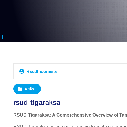
RsudIndonesia
Artikel
rsud tigaraksa
RSUD Tigaraksa: A Comprehensive Overview of Tan
RSUD Tigaraksa, yang secara resmi dikenal sebagai R