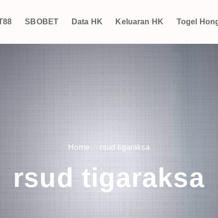
T88
SBOBET
Data HK
Keluaran HK
Togel Hon
Home
rsud tigaraksa
rsud tigaraksa