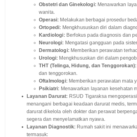
Obstetri dan Ginekologi:
Menawarkan layana
wanita.
Operasi:
Melakukan berbagai prosedur bedah,
Ortopedi:
Mengkhususkan diri dalam diagno
Kardiologi:
Berfokus pada diagnosis dan pe
Neurologi:
Mengatasi gangguan pada sistem
Dermatologi:
Memberikan perawatan terhada
Urologi:
Mengkhususkan diri dalam pengob
THT (Telinga, Hidung, dan Tenggorokan):
dan tenggorokan.
Oftalmologi:
Memberikan perawatan mata y
Psikiatri:
Menawarkan layanan kesehatan m
Layanan Darurat:
RSUD Tigaraksa mengoperasikan
menangani berbagai keadaan darurat medis, terma
darurat dikelola oleh dokter dan perawat berpen
segera dan menyelamatkan nyawa.
Layanan Diagnostik:
Rumah sakit ini menawarka
termasuk: