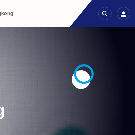
gkong
g