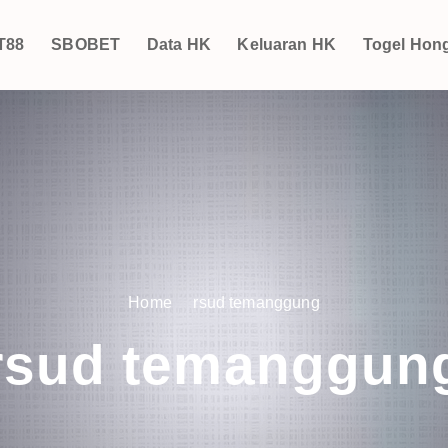
T88
SBOBET
Data HK
Keluaran HK
Togel Hon
Home
rsud temanggung
rsud temanggun