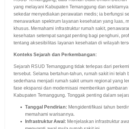
yang melayani Kabupaten Temanggung dan sekitarnya d
sekedar menyediakan perawatan medis; ia berfungsi s
menawarkan spektrum layanan kesehatan yang luas, mu
khusus. Memahami infrastruktur rumah sakit, penawar
kesehatan setempat sangat penting bagi penghuni, prof
tentang aksesibilitas layanan kesehatan di wilayah ters
Konteks Sejarah dan Perkembangan:
Sejarah RSUD Temanggung tidak terlepas dari perkemb
tersebut. Selama bertahun-tahun, rumah sakit ini telah b
sederhana menjadi rumah sakit umum regional yang le
fase ekspansi dan modernisasi memberikan gambaran 
Kabupaten Temanggung. Tonggak penting dalam seja
Tanggal Pendirian:
Mengidentifikasi tahun berdir
memahami warisannya.
Infrastruktur Awal:
Menjelaskan infrastruktur awal 
menyoroti awal mula rumah sakit ini.