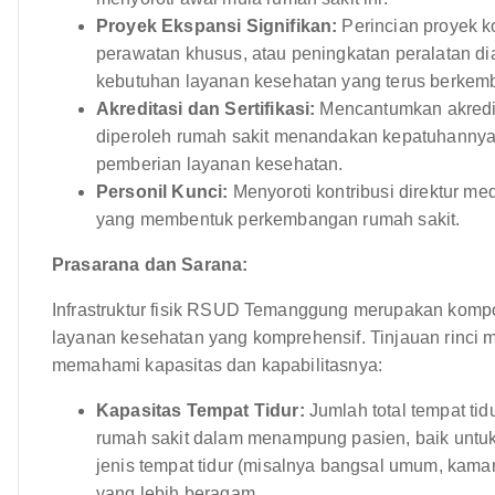
Proyek Ekspansi Signifikan:
Perincian proyek k
perawatan khusus, atau peningkatan peralatan 
kebutuhan layanan kesehatan yang terus berkem
Akreditasi dan Sertifikasi:
Mencantumkan akreditas
diperoleh rumah sakit menandakan kepatuhannya t
pemberian layanan kesehatan.
Personil Kunci:
Menyoroti kontribusi direktur med
yang membentuk perkembangan rumah sakit.
Prasarana dan Sarana:
Infrastruktur fisik RSUD Temanggung merupakan ko
layanan kesehatan yang komprehensif. Tinjauan rinci me
memahami kapasitas dan kapabilitasnya:
Kapasitas Tempat Tidur:
Jumlah total tempat t
rumah sakit dalam menampung pasien, baik untu
jenis tempat tidur (misalnya bangsal umum, kama
yang lebih beragam.