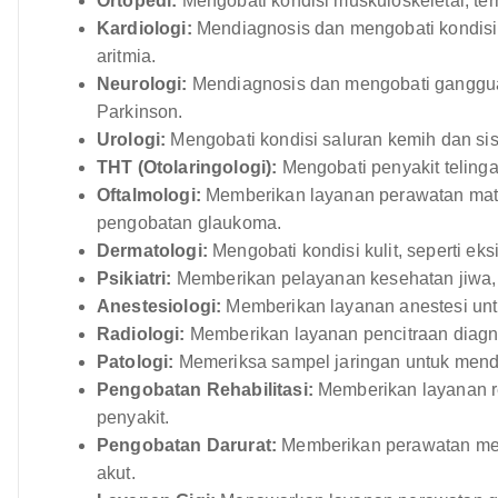
Ortopedi:
Mengobati kondisi muskuloskeletal, ter
Kardiologi:
Mendiagnosis dan mengobati kondisi j
aritmia.
Neurologi:
Mendiagnosis dan mengobati gangguan n
Parkinson.
Urologi:
Mengobati kondisi saluran kemih dan sis
THT (Otolaringologi):
Mengobati penyakit telinga
Oftalmologi:
Memberikan layanan perawatan mata,
pengobatan glaukoma.
Dermatologi:
Mengobati kondisi kulit, seperti eks
Psikiatri:
Memberikan pelayanan kesehatan jiwa, 
Anestesiologi:
Memberikan layanan anestesi un
Radiologi:
Memberikan layanan pencitraan diagnos
Patologi:
Memeriksa sampel jaringan untuk mendi
Pengobatan Rehabilitasi:
Memberikan layanan reh
penyakit.
Pengobatan Darurat:
Memberikan perawatan medi
akut.