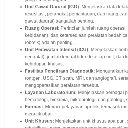
Unit Gawat Darurat (IGD):
Menjelaskan tata letak
resusitasi, perangkat pemantauan, dan ruang trau
gawat darurat) sangatlah penting.
Ruang Operasi:
Perincian jumlah ruang operasi,
kebidanan), dan ketersediaan peralatan bedah ca
robotik) adalah penting.
Unit Perawatan Intensif (ICU):
Menjelaskan berba
neonatal), jumlah tempat tidur di setiap unit, d
kehidupan khusus.
Fasilitas Pencitraan Diagnostik:
Menguraikan ket
rontgen, USG, CT scan, MRI, dan angiografi, sert
mengoperasikan peralatan tersebut.
Layanan Laboratorium:
Menjelaskan berbagai pe
hematologi, biokimia, mikrobiologi, dan patologi,
Farmasi:
Merinci pelayanan apotek, termasuk me
meracik obat.
Unit Khusus:
Menjelaskan unit khusus apa pun, se