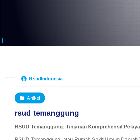
RsudIndonesia
Artikel
rsud temanggung
RSUD Temanggung: Tinjauan Komprehensif Pelaya
RSUD Temanggung, atau Rumah Sakit Umum Daerah Tema