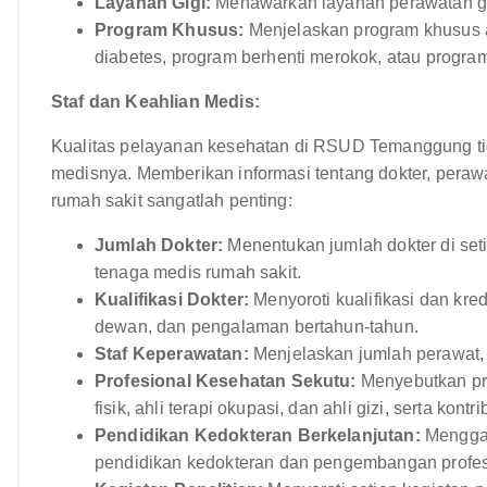
Layanan Gigi:
Menawarkan layanan perawatan gi
Program Khusus:
Menjelaskan program khusus 
diabetes, program berhenti merokok, atau progra
Staf dan Keahlian Medis:
Kualitas pelayanan kesehatan di RSUD Temanggung tid
medisnya. Memberikan informasi tentang dokter, perawa
rumah sakit sangatlah penting:
Jumlah Dokter:
Menentukan jumlah dokter di se
tenaga medis rumah sakit.
Kualifikasi Dokter:
Menyoroti kualifikasi dan kred
dewan, dan pengalaman bertahun-tahun.
Staf Keperawatan:
Menjelaskan jumlah perawat, 
Profesional Kesehatan Sekutu:
Menyebutkan prof
fisik, ahli terapi okupasi, dan ahli gizi, serta ko
Pendidikan Kedokteran Berkelanjutan:
Menggam
pendidikan kedokteran dan pengembangan profesi