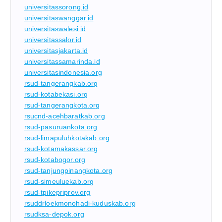
universitassorong.id
universitaswanggar.id
universitaswalesi.id
universitassalor.id
universitasjakarta.id
universitassamarinda.id
universitasindonesia.org
rsud-tangerangkab.org
rsud-kotabekasi.org
rsud-tangerangkota.org
rsucnd-acehbaratkab.org
rsud-pasuruankota.org
rsud-limapuluhkotakab.org
rsud-kotamakassar.org
rsud-kotabogor.org
rsud-tanjungpinangkota.org
rsud-simeuluekab.org
rsud-tpikepriprov.org
rsuddrloekmonohadi-kuduskab.org
rsudksa-depok.org