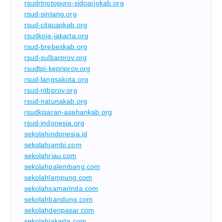
rsudrtnotopuro-sidoarjokab.org
rsud-sintang.org
rsud-cilacapkab.org
rsudkoja-jakarta.org
rsud-brebeskab.org
rsud-sulbarprov.org
rsudtpi-kepriprov.org
rsud-langsakota.org
rsud-ntbprov.org
rsud-natunakab.org
rsudkisaran-asahankab.org
rsud-indonesia.org
sekolahindonesia.id
sekolahjambi.com
sekolahriau.com
sekolahpalembang.com
sekolahlampung.com
sekolahsamarinda.com
sekolahbandung.com
sekolahdenpasar.com
sekolahjakarta.com