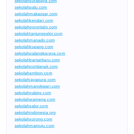
sekolahsurabaya.com
sekolahpalu.com
sekolahmakassar.com
sekolahkendari.com
sekolahgorontalo.com
sekolahtanjungselor.com
sekolahmanado.com
sekolahkupang.com
sekolahpalangkaraya.com
sekolahbanjarbaru.com
sekolahpontianak.com
sekolahambon.com
sekolahjayapura.com
sekolahmanokwari.com
sekolahnabire.com
sekolahwamena.com
sekolahsalor.com
sekolahindonesia.org
sekolahsorong.com
sekolahmamuju.com