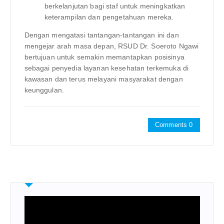
berkelanjutan bagi staf untuk meningkatkan
keterampilan dan pengetahuan mereka.
Dengan mengatasi tantangan-tantangan ini dan
mengejar arah masa depan, RSUD Dr. Soeroto Ngawi
bertujuan untuk semakin memantapkan posisinya
sebagai penyedia layanan kesehatan terkemuka di
kawasan dan terus melayani masyarakat dengan
keunggulan.
Comments 0