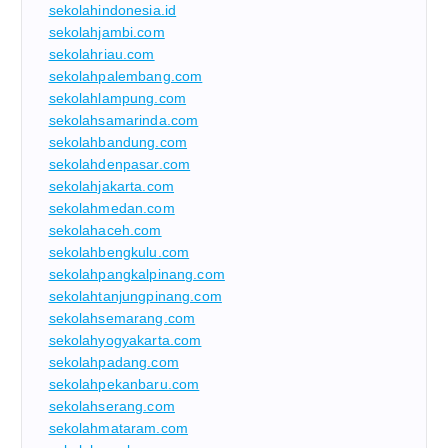
sekolahindonesia.id
sekolahjambi.com
sekolahriau.com
sekolahpalembang.com
sekolahlampung.com
sekolahsamarinda.com
sekolahbandung.com
sekolahdenpasar.com
sekolahjakarta.com
sekolahmedan.com
sekolahaceh.com
sekolahbengkulu.com
sekolahpangkalpinang.com
sekolahtanjungpinang.com
sekolahsemarang.com
sekolahyogyakarta.com
sekolahpadang.com
sekolahpekanbaru.com
sekolahserang.com
sekolahmataram.com