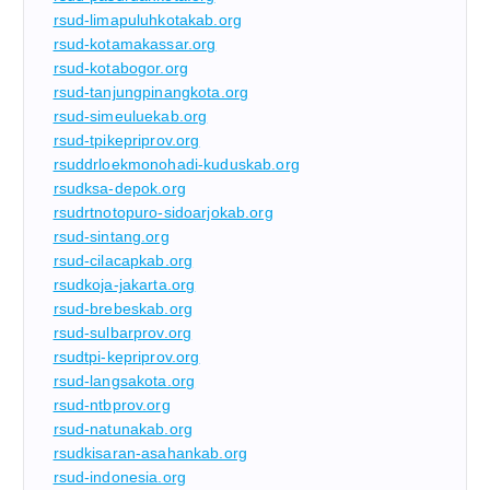
rsud-limapuluhkotakab.org
rsud-kotamakassar.org
rsud-kotabogor.org
rsud-tanjungpinangkota.org
rsud-simeuluekab.org
rsud-tpikepriprov.org
rsuddrloekmonohadi-kuduskab.org
rsudksa-depok.org
rsudrtnotopuro-sidoarjokab.org
rsud-sintang.org
rsud-cilacapkab.org
rsudkoja-jakarta.org
rsud-brebeskab.org
rsud-sulbarprov.org
rsudtpi-kepriprov.org
rsud-langsakota.org
rsud-ntbprov.org
rsud-natunakab.org
rsudkisaran-asahankab.org
rsud-indonesia.org