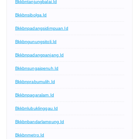
Bkkbntanjungbalai.id
Bkkbnsibolga.id
Bkkbnpadangsidimpuan.id
Bkkbngunungsitoli.id
Bkkbnpadangpanjang.id
Bkkbnsungaipenuh.id
Bkkbnprabumulih.id
Bkkbnpagaralam.id
Bkkbnlubuklinggau.id
Bkkbnbandarlampung.id
Bkkbnmetro.id