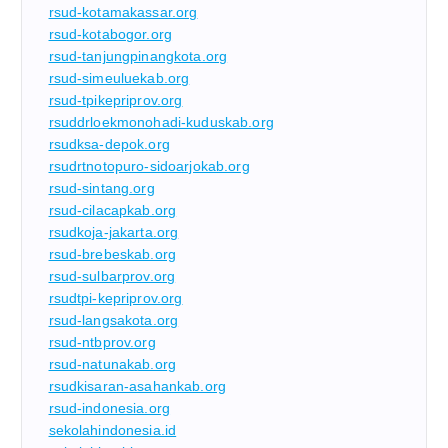
rsud-kotamakassar.org
rsud-kotabogor.org
rsud-tanjungpinangkota.org
rsud-simeuluekab.org
rsud-tpikepriprov.org
rsuddrloekmonohadi-kuduskab.org
rsudksa-depok.org
rsudrtnotopuro-sidoarjokab.org
rsud-sintang.org
rsud-cilacapkab.org
rsudkoja-jakarta.org
rsud-brebeskab.org
rsud-sulbarprov.org
rsudtpi-kepriprov.org
rsud-langsakota.org
rsud-ntbprov.org
rsud-natunakab.org
rsudkisaran-asahankab.org
rsud-indonesia.org
sekolahindonesia.id