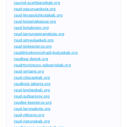
rsucnd-acehbaratkab.org
rsud-pasuruankota.org
rsud-limapuluhkotakab.org
rsud-kotamakassar.org
rsud-kotabogor.org
rsud-tanjungpinangkota.org
rsud-simeuluekab.org
rsud-tpikepriprov.org
rsuddrloekmonohadi-kuduskab.org
rsudksa-depok.org
rsudrtnotopuro-sidoarjokab.org
rsud-sintang.org
rsud-cilacapkab.org
rsudkoja-jakarta.org
rsud-brebeskab.org
rsud-sulbarprov.org
rsudtpi-kepriprov.org
rsud-langsakota.org
rsud-ntbprov.org
rsud-natunakab.org