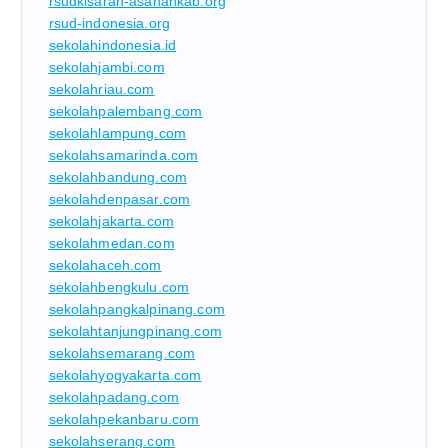
rsudkisaran-asahankab.org
rsud-indonesia.org
sekolahindonesia.id
sekolahjambi.com
sekolahriau.com
sekolahpalembang.com
sekolahlampung.com
sekolahsamarinda.com
sekolahbandung.com
sekolahdenpasar.com
sekolahjakarta.com
sekolahmedan.com
sekolahaceh.com
sekolahbengkulu.com
sekolahpangkalpinang.com
sekolahtanjungpinang.com
sekolahsemarang.com
sekolahyogyakarta.com
sekolahpadang.com
sekolahpekanbaru.com
sekolahserang.com