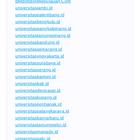
Bkkbntidorekepulauan.com
universitasjambi.id
universitaspalembang.id
universitasbengkulu.id
universitaspangkalpinang.id
universitastanjungpinang.id
universitasbandung.id
universitassemarang.id
universitasyogyakarta.id
universitassurabaya.id
universitasserang.id
universitasbanten.id
universitasbali.id
universitasdenpasar.id
universitaskupang.id
universitaspontianak.id
universitaspalangkaraya.id
universitasbanjarbaru.id
universitastanjungselor.id
universitasmanado.id
universitaspalu.id