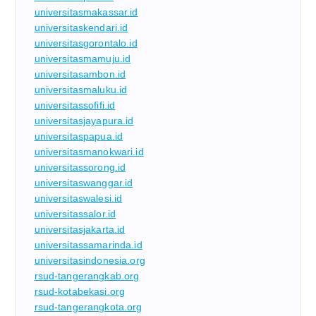
universitasmakassar.id
universitaskendari.id
universitasgorontalo.id
universitasmamuju.id
universitasambon.id
universitasmaluku.id
universitassofifi.id
universitasjayapura.id
universitaspapua.id
universitasmanokwari.id
universitassorong.id
universitaswanggar.id
universitaswalesi.id
universitassalor.id
universitasjakarta.id
universitassamarinda.id
universitasindonesia.org
rsud-tangerangkab.org
rsud-kotabekasi.org
rsud-tangerangkota.org