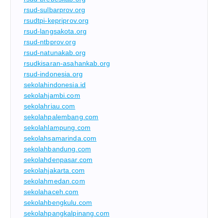
rsud-sulbarprov.org
rsudtpi-kepriprov.org
rsud-langsakota.org
rsud-ntbprov.org
rsud-natunakab.org
rsudkisaran-asahankab.org
rsud-indonesia.org
sekolahindonesia.id
sekolahjambi.com
sekolahriau.com
sekolahpalembang.com
sekolahlampung.com
sekolahsamarinda.com
sekolahbandung.com
sekolahdenpasar.com
sekolahjakarta.com
sekolahmedan.com
sekolahaceh.com
sekolahbengkulu.com
sekolahpangkalpinang.com