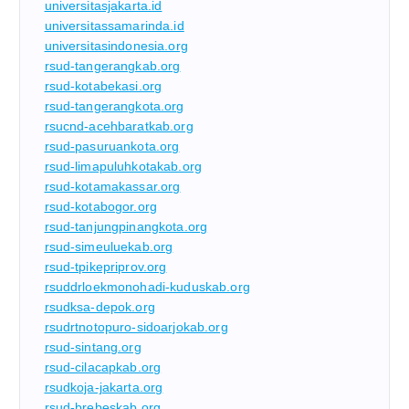
universitasjakarta.id
universitassamarinda.id
universitasindonesia.org
rsud-tangerangkab.org
rsud-kotabekasi.org
rsud-tangerangkota.org
rsucnd-acehbaratkab.org
rsud-pasuruankota.org
rsud-limapuluhkotakab.org
rsud-kotamakassar.org
rsud-kotabogor.org
rsud-tanjungpinangkota.org
rsud-simeuluekab.org
rsud-tpikepriprov.org
rsuddrloekmonohadi-kuduskab.org
rsudksa-depok.org
rsudrtnotopuro-sidoarjokab.org
rsud-sintang.org
rsud-cilacapkab.org
rsudkoja-jakarta.org
rsud-brebeskab.org