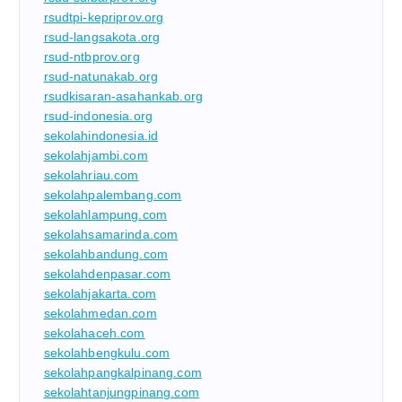
rsudtpi-kepriprov.org
rsud-langsakota.org
rsud-ntbprov.org
rsud-natunakab.org
rsudkisaran-asahankab.org
rsud-indonesia.org
sekolahindonesia.id
sekolahjambi.com
sekolahriau.com
sekolahpalembang.com
sekolahlampung.com
sekolahsamarinda.com
sekolahbandung.com
sekolahdenpasar.com
sekolahjakarta.com
sekolahmedan.com
sekolahaceh.com
sekolahbengkulu.com
sekolahpangkalpinang.com
sekolahtanjungpinang.com