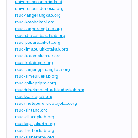
universitassamarinda.id
universitasindonesia.org
rsud-tangerangkab.org
rsud-kotabekasi.org
rsud-tangerangkota.org
rsucnd-acehbaratkab.org
rsud-pasuruankota.org
rsud-limapuluhkotakab.org
rsud-kotamakassar.org
rsud-kotabogor.org
rsud-tanjungpinangkota.org
rsud-simeuluekab.org
rsud-tpikepriprov.org
rsuddrloekmonohadi-kuduskab.org
rsudksa-depok.org
rsudrtnotopuro-sidoarjokab.org
rsud-sintang.org
rsud-cilacapkab.org
rsudkoja-jakarta.org
rsud-brebeskab.org
rsud-sulbarprov.org