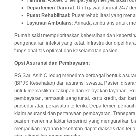
Farmasi:
Apotek di tempat yang menyediakan oba
Departemen Darurat:
Unit gawat darurat 24/7 de
Pusat Rehabilitasi:
Pusat rehabilitasi yang menawa
Layanan Ambulans:
Armada ambulans untuk meng
Rumah sakit memprioritaskan kebersihan dan kebersiha
pengendalian infeksi yang ketat. Infrastruktur dipeliha
fungsionalitas optimal dan keselamatan pasien.
Opsi Asuransi dan Pembayaran:
RS Sari Asih Ciledug menerima berbagai bentuk asuran
(BPJS Kesehatan) dan asuransi swasta. Pasien disar
untuk memastikan cakupan dan kelayakan layanan. Ru
pembayaran, termasuk uang tunai, kartu kredit, dan ka
prosedur atau perawatan tertentu. Departemen penagi
klaim asuransi dan pertanyaan pembayaran. Transparans
pasien menerima faktur terperinci yang menguraikan 
menjadikan layanan kesehatan dapat diakses dan terjan