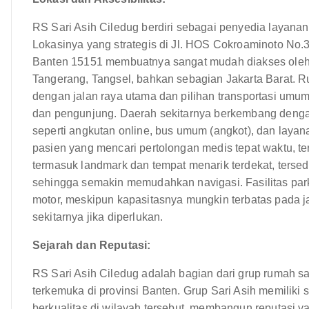
RS Sari Asih Ciledug berdiri sebagai penyedia layanan
Lokasinya yang strategis di Jl. HOS Cokroaminoto No.
Banten 15151 membuatnya sangat mudah diakses oleh 
Tangerang, Tangsel, bahkan sebagian Jakarta Barat. R
dengan jalan raya utama dan pilihan transportasi um
dan pengunjung. Daerah sekitarnya berkembang dengan
seperti angkutan online, bus umum (angkot), dan layanan
pasien yang mencari pertolongan medis tepat waktu, ter
termasuk landmark dan tempat menarik terdekat, tersed
sehingga semakin memudahkan navigasi. Fasilitas parki
motor, meskipun kapasitasnya mungkin terbatas pada jam
sekitarnya jika diperlukan.
Sejarah dan Reputasi:
RS Sari Asih Ciledug adalah bagian dari grup rumah sa
terkemuka di provinsi Banten. Grup Sari Asih memilik
berkualitas di wilayah tersebut, membangun reputasi y