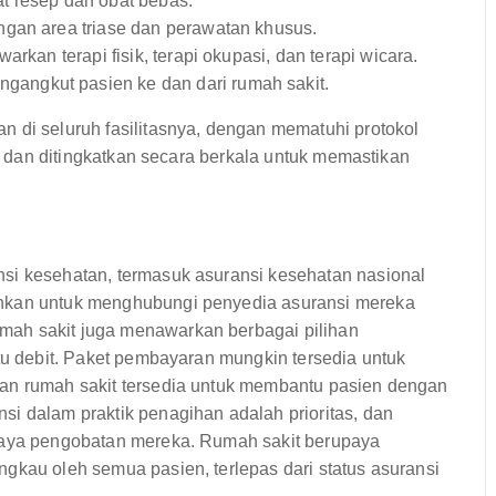
t resep dan obat bebas.
ngan area triase dan perawatan khusus.
rkan terapi fisik, terapi okupasi, dan terapi wicara.
angkut pasien ke dan dari rumah sakit.
n di seluruh fasilitasnya, dengan mematuhi protokol
ra dan ditingkatkan secara berkala untuk memastikan
si kesehatan, termasuk asuransi kesehatan nasional
ankan untuk menghubungi penyedia asuransi mereka
mah sakit juga menawarkan berbagai pilihan
rtu debit. Paket pembayaran mungkin tersedia untuk
han rumah sakit tersedia untuk membantu pasien dengan
i dalam praktik penagihan adalah prioritas, dan
biaya pengobatan mereka. Rumah sakit berupaya
gkau oleh semua pasien, terlepas dari status asuransi