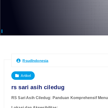
RsudIndonesia
Artikel
rs sari asih ciledug
RS Sari Asih Ciledug: Panduan Komprehensif Men
Lokasi dan Aksesibilitas: