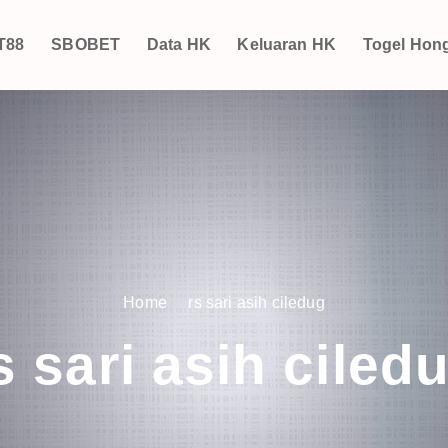
T88
SBOBET
Data HK
Keluaran HK
Togel Hon
Home
rs sari asih ciledug
s sari asih ciled