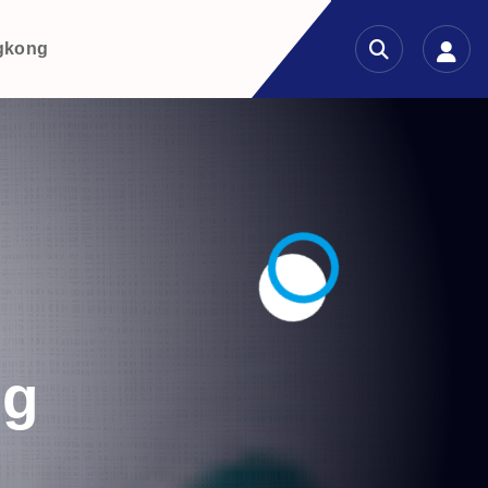
gkong
ug