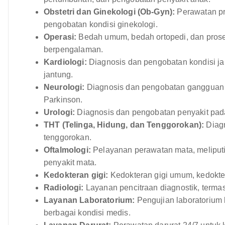
Obstetri dan Ginekologi (Ob-Gyn):
Perawatan pre
pengobatan kondisi ginekologi.
Operasi:
Bedah umum, bedah ortopedi, dan prose
berpengalaman.
Kardiologi:
Diagnosis dan pengobatan kondisi jan
jantung.
Neurologi:
Diagnosis dan pengobatan gangguan neu
Parkinson.
Urologi:
Diagnosis dan pengobatan penyakit pada 
THT (Telinga, Hidung, dan Tenggorokan):
Diagn
tenggorokan.
Oftalmologi:
Pelayanan perawatan mata, meliputi 
penyakit mata.
Kedokteran gigi:
Kedokteran gigi umum, kedokter
Radiologi:
Layanan pencitraan diagnostik, terma
Layanan Laboratorium:
Pengujian laboratorium
berbagai kondisi medis.