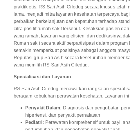
praktik etis. RS Sari Asih Ciledug secara khusus tela
lama, menjadi mitra layanan kesehatan terpercaya bag
perbaikan berkelanjutan dan kepatuhan terhadap standa
citra positif rumah sakit tersebut. Kesaksian pasien dan
yang ramah, layanan yang efisien, dan dedikasinya da
Rumah sakit secara aktif berpartisipasi dalam progr
semakin memperkuat posisinya sebagai anggota masyara
Reputasi grup Sari Asih secara keseluruhan memberik
yang memilih RS Sari Asih Ciledug.
Spesialisasi dan Layanan:
RS Sari Asih Ciledug menawarkan rangkaian spesialis
beragam kebutuhan perawatan kesehatan. Layanan ini 
Penyakit Dalam:
Diagnosis dan pengobatan penya
hipertensi, dan penyakit pernafasan.
Pediatri:
Perawatan komprehensif untuk bayi, ana
pertumbuhan, dan pengobatan penyakit anak.