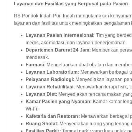
Layanan dan Fasilitas yang Berpusat pada Pasien:
RS Pondok Indah Puri Indah mengutamakan kenyaman
layanan dan fasilitas untuk meningkatkan pengalaman 
Layanan Pasien Internasional:
Tim yang berdedi
medis, akomodasi, dan layanan penerjemahan.
Departemen Darurat 24 Jam:
Memberikan perawa
mendesak.
Farmasi:
Mengeluarkan obat-obatan dan memberi
Layanan Laboratorium:
Menawarkan berbagai tes
Pelayanan Radiologi:
Menyediakan layanan penci
Layanan Rehabilitasi:
Menawarkan terapi fisik, t
Layanan Diet:
Menyediakan rencana makan yang d
Kamar Pasien yang Nyaman:
Kamar-kamar lengk
Wi-Fi.
Kafetaria dan Restoran:
Menawarkan berbagai p
Ruang Sholat:
Menyediakan ruang yang tenang un
Fasilitas Parkir:
Tempat parkir yang luas untuk p