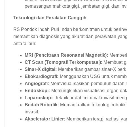
pemasangan mahkota gigi, jembatan gigi, dan Invi
Teknologi dan Peralatan Canggih:
RS Pondok Indah Puri Indah berkomitmen untuk berinve
memastikan diagnosis yang akurat dan perawatan yang 
antara lain:
MRI (Pencitraan Resonansi Magnetik):
Memberik
CT Scan (Tomografi Terkomputasi):
Membuat g
Sinar-X digital:
Memberikan gambar sinar-X berkua
Ekokardiografi:
Menggunakan USG untuk membua
Angiografi:
Memvisualisasikan pembuluh darah 
Endoskopi:
Memungkinkan visualisasi organ da
Laparoskopi:
Teknik bedah minimal invasif meng
Bedah Robotik:
Memanfaatkan teknologi robotik
invasif.
Akselerator Linier:
Memberikan terapi radiasi yan