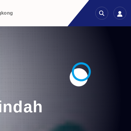
gkong
 indah