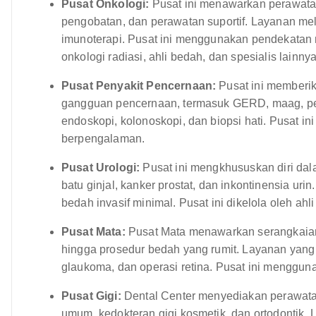
Pusat Onkologi:
Pusat ini menawarkan perawatan
pengobatan, dan perawatan suportif. Layanan meli
imunoterapi. Pusat ini menggunakan pendekatan mu
onkologi radiasi, ahli bedah, dan spesialis lainnya
Pusat Penyakit Pencernaan:
Pusat ini memberi
gangguan pencernaan, termasuk GERD, maag, peny
endoskopi, kolonoskopi, dan biopsi hati. Pusat ini
berpengalaman.
Pusat Urologi:
Pusat ini mengkhususkan diri dal
batu ginjal, kanker prostat, dan inkontinensia uri
bedah invasif minimal. Pusat ini dikelola oleh ah
Pusat Mata:
Pusat Mata menawarkan serangkaian l
hingga prosedur bedah yang rumit. Layanan yang 
glaukoma, dan operasi retina. Pusat ini menggun
Pusat Gigi:
Dental Center menyediakan perawatan
umum, kedokteran gigi kosmetik, dan ortodontik.