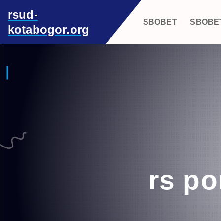
S
rsud-
k
SBOBET
SBOBE
kotabogor.org
i
p
t
o
c
o
n
t
e
n
t
rs po