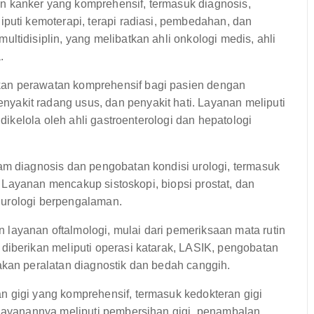
 kanker yang komprehensif, termasuk diagnosis,
puti kemoterapi, terapi radiasi, pembedahan, dan
ltidisiplin, yang melibatkan ahli onkologi medis, ahli
.
kan perawatan komprehensif bagi pasien dengan
akit radang usus, dan penyakit hati. Layanan meliputi
 dikelola oleh ahli gastroenterologi dan hepatologi
am diagnosis dan pengobatan kondisi urologi, termasuk
n. Layanan mencakup sistoskopi, biopsi prostat, dan
li urologi berpengalaman.
ayanan oftalmologi, mulai dari pemeriksaan mata rutin
diberikan meliputi operasi katarak, LASIK, pengobatan
akan peralatan diagnostik dan bedah canggih.
 gigi yang komprehensif, termasuk kedokteran gigi
 Layanannya meliputi pembersihan gigi, penambalan,