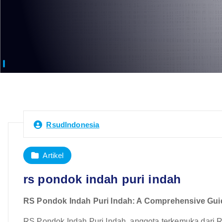
RsudIndonesia
Artikel
rs pondok indah puri indah
RS Pondok Indah Puri Indah: A Comprehensive Guid
RS Pondok Indah Puri Indah, anggota terkemuka dari 