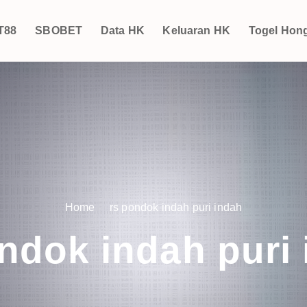
T88
SBOBET
Data HK
Keluaran HK
Togel Hon
Home
rs pondok indah puri indah
ndok indah puri