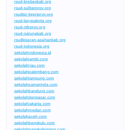
rsud-brebeskab.org
rsud-sulbarprov.org
rsudtpi-kepriprov.org
rsud-langsakota.org
rsud-ntbprov.org
rsud-natunakab.org
rsudkisaran-asahankab.org
rsud-indonesia.org
sekolahindonesia.id
sekolahjambi.com
sekolahriau.com
sekolahpalembang.com
sekolahlampung.com
sekolahsamarinda.com
sekolahbandung.com
sekolahdenpasar.com
sekolahjakarta.com
sekolahmedan.com
sekolahaceh.com
sekolahbengkulu.com
sekolahpangkalpinang.com