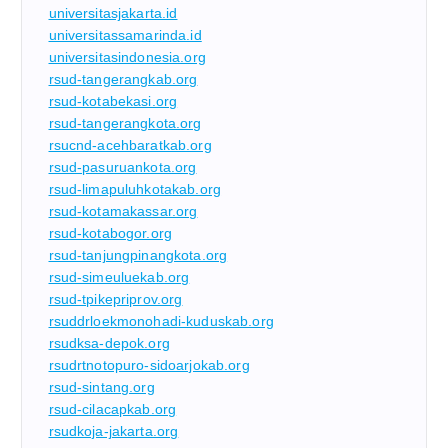
universitasjakarta.id
universitassamarinda.id
universitasindonesia.org
rsud-tangerangkab.org
rsud-kotabekasi.org
rsud-tangerangkota.org
rsucnd-acehbaratkab.org
rsud-pasuruankota.org
rsud-limapuluhkotakab.org
rsud-kotamakassar.org
rsud-kotabogor.org
rsud-tanjungpinangkota.org
rsud-simeuluekab.org
rsud-tpikepriprov.org
rsuddrloekmonohadi-kuduskab.org
rsudksa-depok.org
rsudrtnotopuro-sidoarjokab.org
rsud-sintang.org
rsud-cilacapkab.org
rsudkoja-jakarta.org