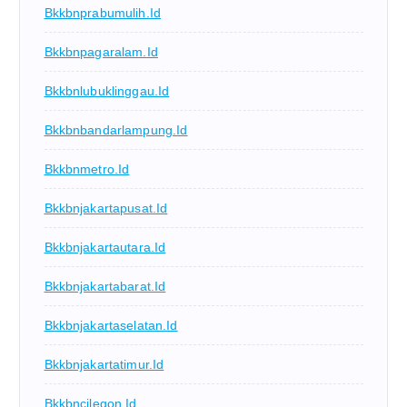
Bkkbnprabumulih.id
Bkkbnpagaralam.id
Bkkbnlubuklinggau.id
Bkkbnbandarlampung.id
Bkkbnmetro.id
Bkkbnjakartapusat.id
Bkkbnjakartautara.id
Bkkbnjakartabarat.id
Bkkbnjakartaselatan.id
Bkkbnjakartatimur.id
Bkkbncilegon.id