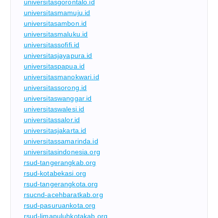
universitasgorontalo.id
universitasmamuju.id
universitasambon.id
universitasmaluku.id
universitassofifi.id
universitasjayapura.id
universitaspapua.id
universitasmanokwari.id
universitassorong.id
universitaswanggar.id
universitaswalesi.id
universitassalor.id
universitasjakarta.id
universitassamarinda.id
universitasindonesia.org
rsud-tangerangkab.org
rsud-kotabekasi.org
rsud-tangerangkota.org
rsucnd-acehbaratkab.org
rsud-pasuruankota.org
rsud-limapuluhkotakab.org