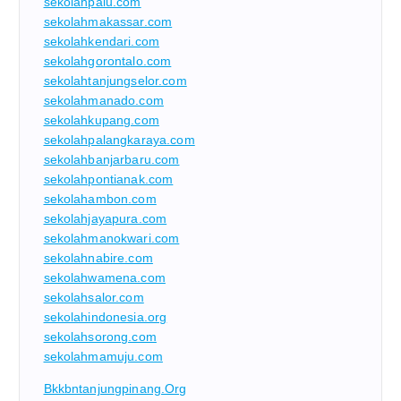
sekolahpalu.com
sekolahmakassar.com
sekolahkendari.com
sekolahgorontalo.com
sekolahtanjungselor.com
sekolahmanado.com
sekolahkupang.com
sekolahpalangkaraya.com
sekolahbanjarbaru.com
sekolahpontianak.com
sekolahambon.com
sekolahjayapura.com
sekolahmanokwari.com
sekolahnabire.com
sekolahwamena.com
sekolahsalor.com
sekolahindonesia.org
sekolahsorong.com
sekolahmamuju.com
Bkkbntanjungpinang.org