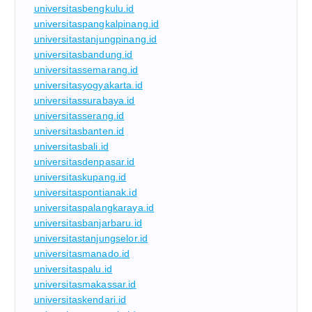
universitasbengkulu.id
universitaspangkalpinang.id
universitastanjungpinang.id
universitasbandung.id
universitassemarang.id
universitasyogyakarta.id
universitassurabaya.id
universitasserang.id
universitasbanten.id
universitasbali.id
universitasdenpasar.id
universitaskupang.id
universitaspontianak.id
universitaspalangkaraya.id
universitasbanjarbaru.id
universitastanjungselor.id
universitasmanado.id
universitaspalu.id
universitasmakassar.id
universitaskendari.id