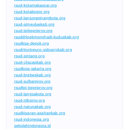
rsud-kotamakassar.org
rsud-kotabogor.org
rsud-tanjungpinangkota.org
rsud-simeuluekab.org
rsud-tpikepriprov.org
rsuddrloekmonohadi-kuduskab.org
rsudksa-depok.org
rsudrtnotopuro-sidoarjokab.org
rsud-sintang.org
rsud-cilacapkab.org
rsudkoja-jakarta.org
rsud-brebeskab.org
rsud-sulbarprov.org
rsudtpi-kepriprov.org
rsud-langsakota.org
rsud-ntbprov.org
rsud-natunakab.org
rsudkisaran-asahankab.org
rsud-indonesia.org
sekolahindonesia.id