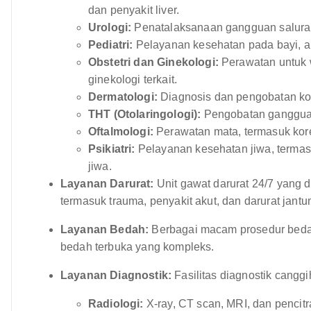
dan penyakit liver.
Urologi:
Penatalaksanaan gangguan saluran 
Pediatri:
Pelayanan kesehatan pada bayi, a
Obstetri dan Ginekologi:
Perawatan untuk w
ginekologi terkait.
Dermatologi:
Diagnosis dan pengobatan kond
THT (Otolaringologi):
Pengobatan gangguan 
Oftalmologi:
Perawatan mata, termasuk kore
Psikiatri:
Pelayanan kesehatan jiwa, terma
jiwa.
Layanan Darurat:
Unit gawat darurat 24/7 yang 
termasuk trauma, penyakit akut, dan darurat jantu
Layanan Bedah:
Berbagai macam prosedur bedah 
bedah terbuka yang kompleks.
Layanan Diagnostik:
Fasilitas diagnostik canggi
Radiologi:
X-ray, CT scan, MRI, dan pencit