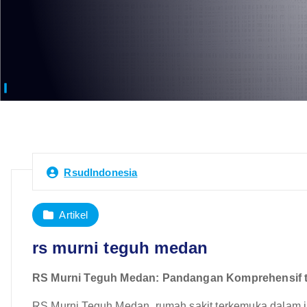
RsudIndonesia
Artikel
rs murni teguh medan
RS Murni Teguh Medan: Pandangan Komprehensif 
RS Murni Teguh Medan, rumah sakit terkemuka dalam j