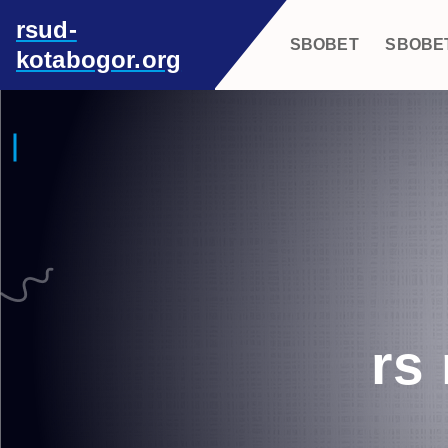
S
rsud-
k
SBOBET
SBOBE
kotabogor.org
i
p
t
o
c
o
n
t
e
n
t
rs