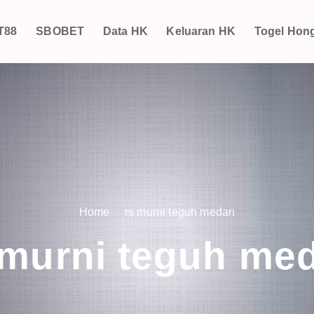
T88
SBOBET
Data HK
Keluaran HK
Togel Hon
Home
rs murni teguh medan
 murni teguh me