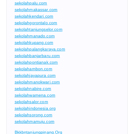
sekolahpalu.com
sekolahmakassar.com
sekolahkendari.com
sekolahgorontalo.com
sekolahtanjungselor.com
sekolahmanado.com
sekolahkupang.com
sekolahpalangkaraya.com
sekolahbanjarbaru.com
sekolahpontianak.com
sekolahambon.com
sekolahjayapura.com
sekolahmanokwari.com
sekolahnabire.com
sekolahwamena.com
sekolahsalor.com
sekolahindonesia.org
sekolahsorong.com
sekolahmamuju.com
Bkkbntanjungpinang.org