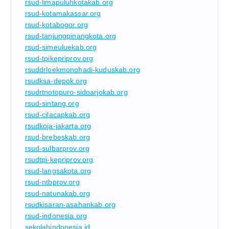
rsud-limapuluhkotakab.org
rsud-kotamakassar.org
rsud-kotabogor.org
rsud-tanjungpinangkota.org
rsud-simeuluekab.org
rsud-tpikepriprov.org
rsuddrloekmonohadi-kuduskab.org
rsudksa-depok.org
rsudrtnotopuro-sidoarjokab.org
rsud-sintang.org
rsud-cilacapkab.org
rsudkoja-jakarta.org
rsud-brebeskab.org
rsud-sulbarprov.org
rsudtpi-kepriprov.org
rsud-langsakota.org
rsud-ntbprov.org
rsud-natunakab.org
rsudkisaran-asahankab.org
rsud-indonesia.org
sekolahindonesia.id