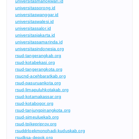
universitasmanokwari.id
universitassorong.id
universitaswanggar.id
universitaswalesi.id
universitassalor.id
universitasjakarta.id
universitassamarinda.id
universitasindonesia.org
rsud-tangerangkab.org
rsud-kotabekasi.org
rsud-tangerangkota.org
rsucnd-acehbaratkab.org
rsud-pasuruankota.org
rsud-limapuluhkotakab.org
rsud-kotamakassar.org
rsud-kotabogor.org
rsud-tanjungpinangkota.org
rsud-simeuluekab.org
rsud-tpikepriprov.org
rsuddrloekmonohadi-kuduskab.org
rsudksa-depok.org