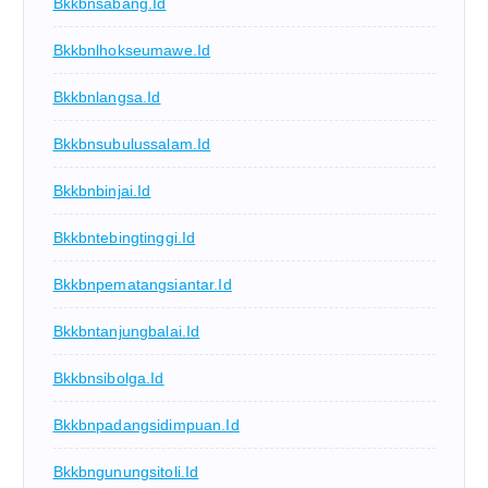
Bkkbnsabang.id
Bkkbnlhokseumawe.id
Bkkbnlangsa.id
Bkkbnsubulussalam.id
Bkkbnbinjai.id
Bkkbntebingtinggi.id
Bkkbnpematangsiantar.id
Bkkbntanjungbalai.id
Bkkbnsibolga.id
Bkkbnpadangsidimpuan.id
Bkkbngunungsitoli.id