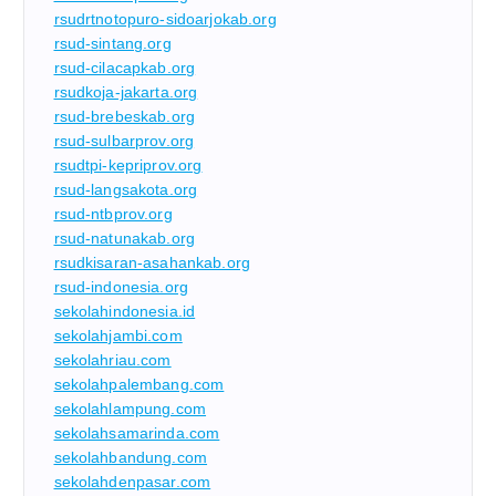
rsudrtnotopuro-sidoarjokab.org
rsud-sintang.org
rsud-cilacapkab.org
rsudkoja-jakarta.org
rsud-brebeskab.org
rsud-sulbarprov.org
rsudtpi-kepriprov.org
rsud-langsakota.org
rsud-ntbprov.org
rsud-natunakab.org
rsudkisaran-asahankab.org
rsud-indonesia.org
sekolahindonesia.id
sekolahjambi.com
sekolahriau.com
sekolahpalembang.com
sekolahlampung.com
sekolahsamarinda.com
sekolahbandung.com
sekolahdenpasar.com