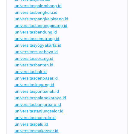
universitaspalembang.id
universitasbengkulu.id
universitaspangkalpinang.id
universitastanjungpinang.id
universitasbandung.id
universitassemarang.id
universitasyogyakarta.id
universitassurabaya.id
universitasserang.id
universitasbanten.id
universitasbali.id
universitasdenpasar.id
universitaskupang.id
universitaspontianak.id
universitaspalangkaraya.id
universitasbanjarbaru.id
universitastanjungselor.id
universitasmanado.id
universitaspalu.id
universitasmakassar.id