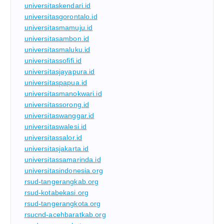
universitaskendari.id
universitasgorontalo.id
universitasmamuju.id
universitasambon.id
universitasmaluku.id
universitassofifi.id
universitasjayapura.id
universitaspapua.id
universitasmanokwari.id
universitassorong.id
universitaswanggar.id
universitaswalesi.id
universitassalor.id
universitasjakarta.id
universitassamarinda.id
universitasindonesia.org
rsud-tangerangkab.org
rsud-kotabekasi.org
rsud-tangerangkota.org
rsucnd-acehbaratkab.org