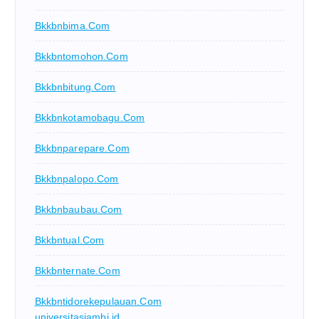
Bkkbnbima.com
Bkkbntomohon.com
Bkkbnbitung.com
Bkkbnkotamobagu.com
Bkkbnparepare.com
Bkkbnpalopo.com
Bkkbnbaubau.com
Bkkbntual.com
Bkkbnternate.com
Bkkbntidorekepulauan.com
universitasjambi.id