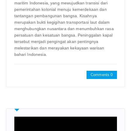
maritim Indonesia, yang mewujudkan transisi dari
pemerintahan kolonial menuju kemerdekaan dan
tantangan pembangunan bangsa. Kisahnya
merupakan bukti kegigihan transportasi laut dalam
menghubungkan nusantara dan menumbuhkan rasa
persatuan dan kesatuan bangsa. Peninggalan kapal
tersebut menjadi pengingat akan pentingnya
melestarikan dan merayakan kekayaan warisan
bahari Indonesia.
Comments 0