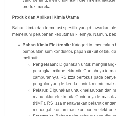
yang penting, memungkinkan klien memanfaatkan
produk mereka.
Produk dan Aplikasi Kimia Utama
Bahan kimia dan formulasi spesifik yang ditawarkan o
memenuhi perubahan kebutuhan kliennya. Namun, bebe
Bahan Kimia Elektronik:
Kategori ini mencakup
pembuatan semikonduktor, papan sirkuit cetak, d
meliputi:
Pengetsaan:
Digunakan untuk menghilangka
perangkat mikroelektronik. Contohnya terma
campurannya. RS Izza berfokus pada penyed
pengotor yang terkendali untuk meminimalka
Pelarut:
Digunakan untuk melarutkan dan m
manufaktur elektronik. Contohnya termasuk as
(NMP). RS Izza menawarkan pelarut dengan k
mencegah kontaminasi komponen elektronik 