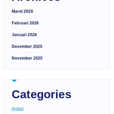
Maret 2026
Februari 2026
Januari 2026
Desember 2025
November 2025
Categories
Artikel