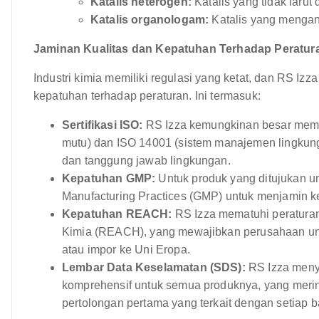
Katalis heterogen:
Katalis yang tidak larut
Katalis organologam:
Katalis yang mengan
Jaminan Kualitas dan Kepatuhan Terhadap Peratur
Industri kimia memiliki regulasi yang ketat, dan RS I
kepatuhan terhadap peraturan. Ini termasuk:
Sertifikasi ISO:
RS Izza kemungkinan besar memili
mutu) dan ISO 14001 (sistem manajemen lingkun
dan tanggung jawab lingkungan.
Kepatuhan GMP:
Untuk produk yang ditujukan un
Manufacturing Practices (GMP) untuk menjamin 
Kepatuhan REACH:
RS Izza mematuhi peraturan
Kimia (REACH), yang mewajibkan perusahaan unt
atau impor ke Uni Eropa.
Lembar Data Keselamatan (SDS):
RS Izza meny
komprehensif untuk semua produknya, yang merin
pertolongan pertama yang terkait dengan setiap b