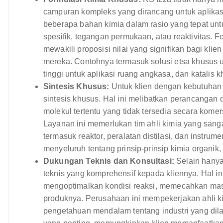
campuran kompleks yang dirancang untuk aplikasi
beberapa bahan kimia dalam rasio yang tepat untu
spesifik, tegangan permukaan, atau reaktivitas. F
mewakili proposisi nilai yang signifikan bagi kli
mereka. Contohnya termasuk solusi etsa khusus u
tinggi untuk aplikasi ruang angkasa, dan katalis k
Sintesis Khusus:
Untuk klien dengan kebutuhan
sintesis khusus. Hal ini melibatkan perancangan
molekul tertentu yang tidak tersedia secara komersi
Layanan ini memerlukan tim ahli kimia yang sanga
termasuk reaktor, peralatan distilasi, dan instr
menyeluruh tentang prinsip-prinsip kimia organik
Dukungan Teknis dan Konsultasi:
Selain hany
teknis yang komprehensif kepada kliennya. Hal i
mengoptimalkan kondisi reaksi, memecahkan mas
produknya. Perusahaan ini mempekerjakan ahli k
pengetahuan mendalam tentang industri yang di