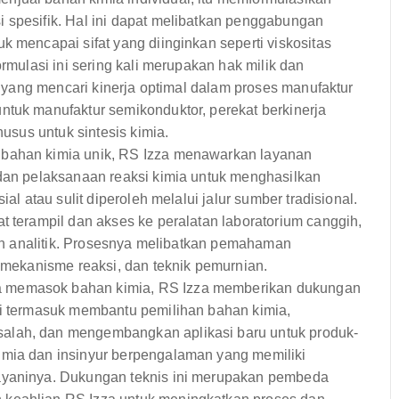
 spesifik. Hal ini dapat melibatkan penggabungan
k mencapai sifat yang diinginkan seperti viskositas
ormulasi ini sering kali merupakan hak milik dan
en yang mencari kinerja optimal dalam proses manufaktur
ntuk manufaktur semikonduktor, perekat berkinerja
husus untuk sintesis kimia.
 bahan kimia unik, RS Izza menawarkan layanan
 dan pelaksanaan reaksi kimia untuk menghasilkan
al atau sulit diperoleh melalui jalur sumber tradisional.
t terampil dan akses ke peralatan laboratorium canggih,
umen analitik. Prosesnya melibatkan pemahaman
, mekanisme reaksi, dan teknik pemurnian.
a memasok bahan kimia, RS Izza memberikan dukungan
ni termasuk membantu pemilihan bahan kimia,
alah, dan mengembangkan aplikasi baru untuk produk-
imia dan insinyur berpengalaman yang memiliki
layaninya. Dukungan teknis ini merupakan pembeda