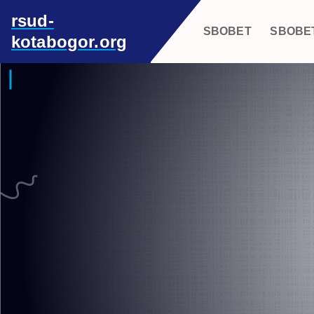
S
rsud-
k
SBOBET
SBOBE
kotabogor.org
i
p
t
o
c
o
n
t
e
n
t