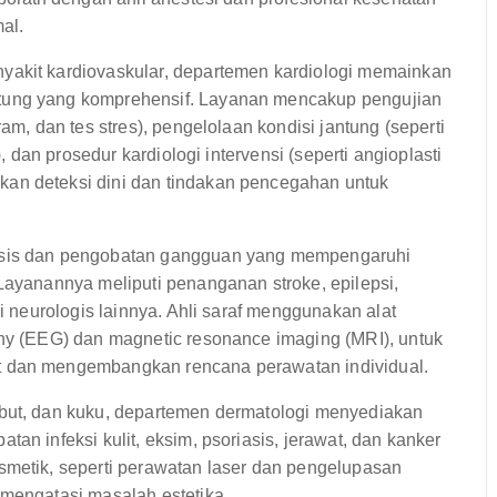
al.
akit kardiovaskular, departemen kardiologi memainkan
tung yang komprehensif. Layanan mencakup pengujian
am, dan tes stres), pengelolaan kondisi jantung (seperti
), dan prosedur kardiologi intervensi (seperti angioplasti
an deteksi dini dan tindakan pencegahan untuk
osis dan pengobatan gangguan yang mempengaruhi
Layanannya meliputi penanganan stroke, epilepsi,
si neurologis lainnya. Ahli saraf menggunakan alat
phy (EEG) dan magnetic resonance imaging (MRI), untuk
t dan mengembangkan rencana perawatan individual.
mbut, dan kuku, departemen dermatologi menyediakan
an infeksi kulit, eksim, psoriasis, jerawat, dan kanker
smetik, seperti perawatan laser dan pengelupasan
 mengatasi masalah estetika.