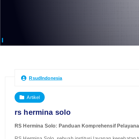
RsudIndonesia
Artikel
rs hermina solo
RS Hermina Solo: Panduan Komprehensif Pelayanan,
RS Hermina Solo, sebuah institusi layanan kesehatan te