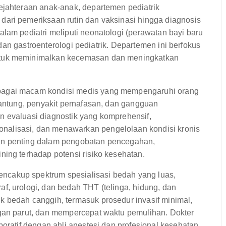
jahteraan anak-anak, departemen pediatrik
ari pemeriksaan rutin dan vaksinasi hingga diagnosis
lam pediatri meliputi neonatologi (perawatan bayi baru
, dan gastroenterologi pediatrik. Departemen ini berfokus
ntuk meminimalkan kecemasan dan meningkatkan
bagai macam kondisi medis yang mempengaruhi orang
jantung, penyakit pernafasan, dan gangguan
n evaluasi diagnostik yang komprehensif,
alisasi, dan menawarkan pengelolaan kondisi kronis
an penting dalam pengobatan pencegahan,
ning terhadap potensi risiko kesehatan.
cakup spektrum spesialisasi bedah yang luas,
f, urologi, dan bedah THT (telinga, hidung, dan
 bedah canggih, termasuk prosedur invasif minimal,
ngan parut, dan mempercepat waktu pemulihan. Dokter
boratif dengan ahli anestesi dan profesional kesehatan