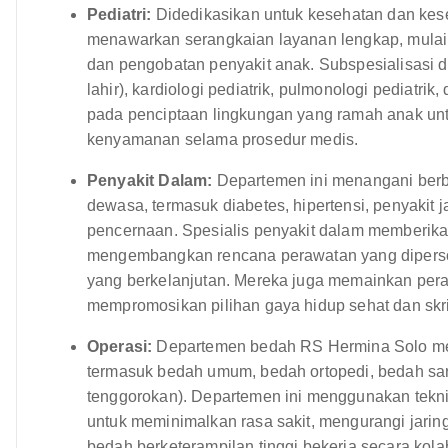
Pediatri:
Didedikasikan untuk kesehatan dan kese
menawarkan serangkaian layanan lengkap, mulai d
dan pengobatan penyakit anak. Subspesialisasi da
lahir), kardiologi pediatrik, pulmonologi pediatrik
pada penciptaan lingkungan yang ramah anak u
kenyamanan selama prosedur medis.
Penyakit Dalam:
Departemen ini menangani ber
dewasa, termasuk diabetes, hipertensi, penyakit 
pencernaan. Spesialis penyakit dalam memberika
mengembangkan rencana perawatan yang diperson
yang berkelanjutan. Mereka juga memainkan per
mempromosikan pilihan gaya hidup sehat dan skri
Operasi:
Departemen bedah RS Hermina Solo men
termasuk bedah umum, bedah ortopedi, bedah sara
tenggorokan). Departemen ini menggunakan teknik
untuk meminimalkan rasa sakit, mengurangi jari
bedah berketerampilan tinggi bekerja secara kola