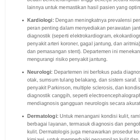
lainnya untuk memastikan hasil pasien yang optim
Kardiologi:
Dengan meningkatnya prevalensi peny
peran penting dalam menyediakan perawatan jan
diagnostik (seperti elektrokardiogram, ekokardiogr
penyakit arteri koroner, gagal jantung, dan aritmia
dan pemasangan stent). Departemen ini menekank
mengurangi risiko penyakit jantung.
Neurologi:
Departemen ini berfokus pada diagn
otak, sumsum tulang belakang, dan sistem saraf. 
penyakit Parkinson, multiple sclerosis, dan kondi
diagnostik canggih, seperti electroencephalogra
mendiagnosis gangguan neurologis secara akura
Dermatologi:
Untuk menangani kondisi kulit, ra
berbagai layanan, termasuk diagnosis dan pengobat
kulit. Dermatologis juga menawarkan prosedur ko
kimiawi, untuk memperbaiki penampilan kulit dan