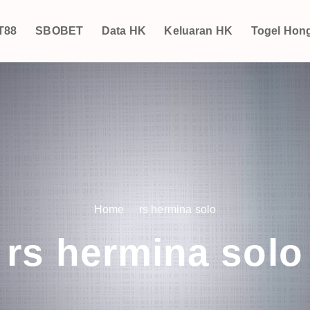
T88
SBOBET
Data HK
Keluaran HK
Togel Hon
Home
rs hermina solo
rs hermina solo