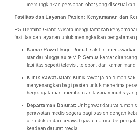
memungkinkan persiapan obat yang disesuaikan
Fasilitas dan Layanan Pasien: Kenyamanan dan K
RS Hermina Grand Wisata mengutamakan kenyamanan
fasilitas dan layanan untuk meningkatkan pengalaman 
Kamar Rawat Inap:
Rumah sakit ini menawarkan 
standar hingga suite VIP. Semua kamar dirancan
fasilitas seperti televisi, telepon, dan kamar mandi
Klinik Rawat Jalan:
Klinik rawat jalan rumah sa
menyenangkan bagi pasien untuk menerima perawat
berpengalaman, memberikan layanan medis yang
Departemen Darurat:
Unit gawat darurat rumah s
perawatan medis segera bagi pasien dengan kebu
oleh dokter dan perawat gawat darurat berpenga
keadaan darurat medis.