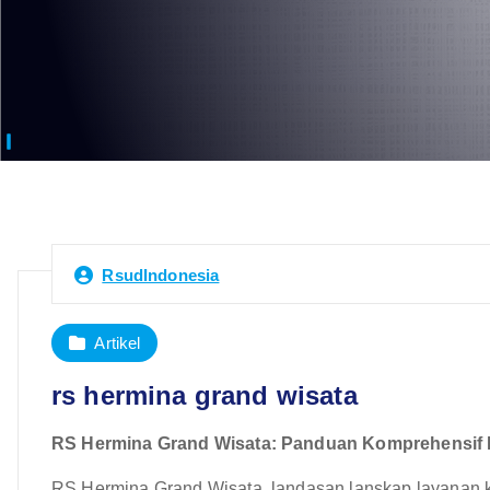
RsudIndonesia
Artikel
rs hermina grand wisata
RS Hermina Grand Wisata: Panduan Komprehensif
RS Hermina Grand Wisata, landasan lanskap layanan k