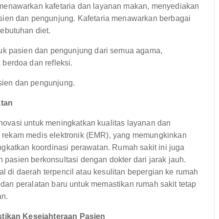
 menawarkan kafetaria dan layanan makan, menyediakan
sien dan pengunjung. Kafetaria menawarkan berbagai
ebutuhan diet.
tuk pasien dan pengunjung dari semua agama,
berdoa dan refleksi.
asien dan pengunjung.
atan
ovasi untuk meningkatkan kualitas layanan dan
 rekam medis elektronik (EMR), yang memungkinkan
gkatkan koordinasi perawatan. Rumah sakit ini juga
asien berkonsultasi dengan dokter dari jarak jauh.
al di daerah terpencil atau kesulitan bepergian ke rumah
gi dan peralatan baru untuk memastikan rumah sakit tetap
an.
tikan Kesejahteraan Pasien