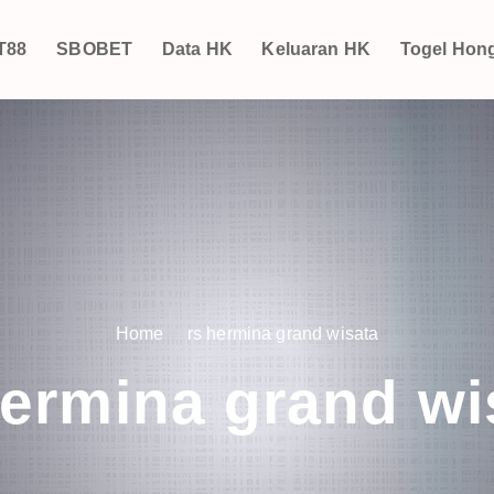
T88
SBOBET
Data HK
Keluaran HK
Togel Hon
Home
rs hermina grand wisata
hermina grand wi