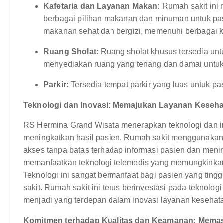
Kafetaria dan Layanan Makan:
Rumah sakit ini
berbagai pilihan makanan dan minuman untuk pa
makanan sehat dan bergizi, memenuhi berbagai k
Ruang Sholat:
Ruang sholat khusus tersedia un
menyediakan ruang yang tenang dan damai untuk 
Parkir:
Tersedia tempat parkir yang luas untuk p
Teknologi dan Inovasi: Memajukan Layanan Keseh
RS Hermina Grand Wisata menerapkan teknologi dan in
meningkatkan hasil pasien. Rumah sakit menggunakan
akses tanpa batas terhadap informasi pasien dan menin
memanfaatkan teknologi telemedis yang memungkinkan p
Teknologi ini sangat bermanfaat bagi pasien yang tingg
sakit. Rumah sakit ini terus berinvestasi pada teknolo
menjadi yang terdepan dalam inovasi layanan kesehat
Komitmen terhadap Kualitas dan Keamanan: Memas