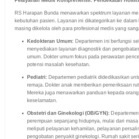
Pelayanan Medis Komprehensif: Pendekatan Holisti
RS Harapan Bunda menawarkan spektrum layanan med
kebutuhan pasien. Layanan ini dikategorikan ke dalam
masing dikelola oleh para profesional medis yang san
Kedokteran Umum:
Departemen ini berfungsi seb
menyediakan layanan diagnostik dan pengobatan 
umum. Dokter umum fokus pada perawatan penceg
potensi masalah kesehatan.
Pediatri:
Departemen pediatrik didedikasikan unt
remaja. Dokter anak memberikan pemeriksaan ruti
Mereka juga menawarkan panduan kepada orang t
keselamatan.
Obstetri dan Ginekologi (OB/GYN):
Departemen 
perempuan sepanjang hidupnya, mulai dari masa
meliputi pelayanan kehamilan, pelayanan persali
pengobatan penyakit ginekologi. Rumah sakit se