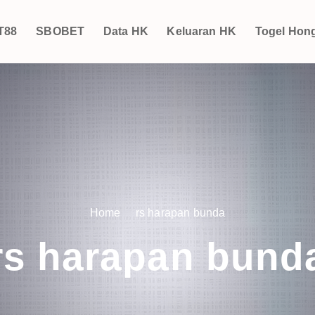
T88
SBOBET
Data HK
Keluaran HK
Togel Hon
Home
rs harapan bunda
rs harapan bund