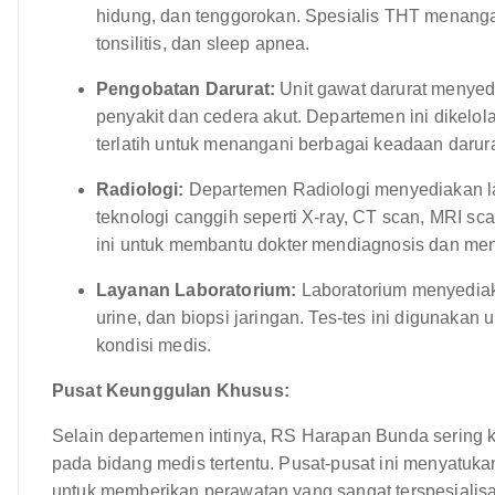
hidung, dan tenggorokan. Spesialis THT menangan
tonsilitis, dan sleep apnea.
Pengobatan Darurat:
Unit gawat darurat menyed
penyakit dan cedera akut. Departemen ini dikelo
terlatih untuk menangani berbagai keadaan darur
Radiologi:
Departemen Radiologi menyediakan l
teknologi canggih seperti X-ray, CT scan, MRI s
ini untuk membantu dokter mendiagnosis dan men
Layanan Laboratorium:
Laboratorium menyediaka
urine, dan biopsi jaringan. Tes-tes ini digunak
kondisi medis.
Pusat Keunggulan Khusus:
Selain departemen intinya, RS Harapan Bunda sering k
pada bidang medis tertentu. Pusat-pusat ini menyatuka
untuk memberikan perawatan yang sangat terspesialis