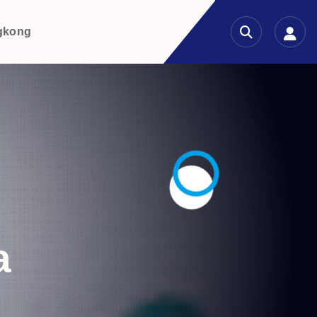
gkong
a