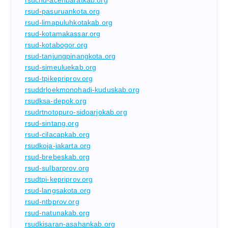
rsud-pasuruankota.org
rsud-limapuluhkotakab.org
rsud-kotamakassar.org
rsud-kotabogor.org
rsud-tanjungpinangkota.org
rsud-simeuluekab.org
rsud-tpikepriprov.org
rsuddrloekmonohadi-kuduskab.org
rsudksa-depok.org
rsudrtnotopuro-sidoarjokab.org
rsud-sintang.org
rsud-cilacapkab.org
rsudkoja-jakarta.org
rsud-brebeskab.org
rsud-sulbarprov.org
rsudtpi-kepriprov.org
rsud-langsakota.org
rsud-ntbprov.org
rsud-natunakab.org
rsudkisaran-asahankab.org