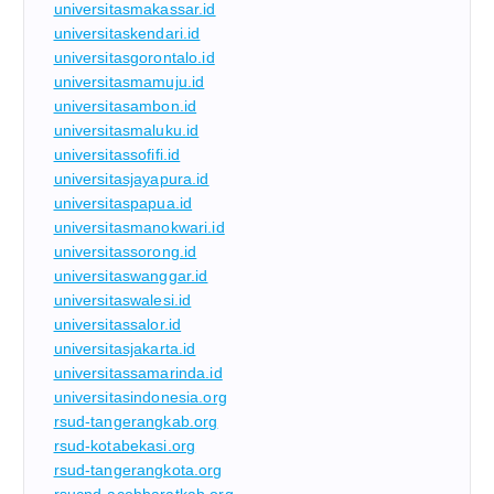
universitasmakassar.id
universitaskendari.id
universitasgorontalo.id
universitasmamuju.id
universitasambon.id
universitasmaluku.id
universitassofifi.id
universitasjayapura.id
universitaspapua.id
universitasmanokwari.id
universitassorong.id
universitaswanggar.id
universitaswalesi.id
universitassalor.id
universitasjakarta.id
universitassamarinda.id
universitasindonesia.org
rsud-tangerangkab.org
rsud-kotabekasi.org
rsud-tangerangkota.org
rsucnd-acehbaratkab.org