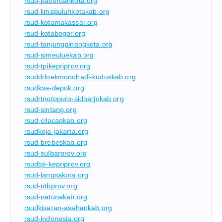
rsud-pasuruankota.org
rsud-limapuluhkotakab.org
rsud-kotamakassar.org
rsud-kotabogor.org
rsud-tanjungpinangkota.org
rsud-simeuluekab.org
rsud-tpikepriprov.org
rsuddrloekmonohadi-kuduskab.org
rsudksa-depok.org
rsudrtnotopuro-sidoarjokab.org
rsud-sintang.org
rsud-cilacapkab.org
rsudkoja-jakarta.org
rsud-brebeskab.org
rsud-sulbarprov.org
rsudtpi-kepriprov.org
rsud-langsakota.org
rsud-ntbprov.org
rsud-natunakab.org
rsudkisaran-asahankab.org
rsud-indonesia.org