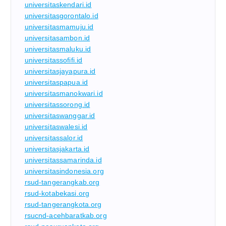
universitaskendari.id
universitasgorontalo.id
universitasmamuju.id
universitasambon.id
universitasmaluku.id
universitassofifi.id
universitasjayapura.id
universitaspapua.id
universitasmanokwari.id
universitassorong.id
universitaswanggar.id
universitaswalesi.id
universitassalor.id
universitasjakarta.id
universitassamarinda.id
universitasindonesia.org
rsud-tangerangkab.org
rsud-kotabekasi.org
rsud-tangerangkota.org
rsucnd-acehbaratkab.org