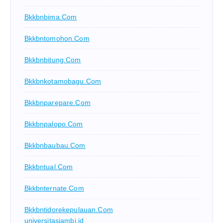
Bkkbnbima.com
Bkkbntomohon.com
Bkkbnbitung.com
Bkkbnkotamobagu.com
Bkkbnparepare.com
Bkkbnpalopo.com
Bkkbnbaubau.com
Bkkbntual.com
Bkkbnternate.com
Bkkbntidorekepulauan.com
universitasjambi.id