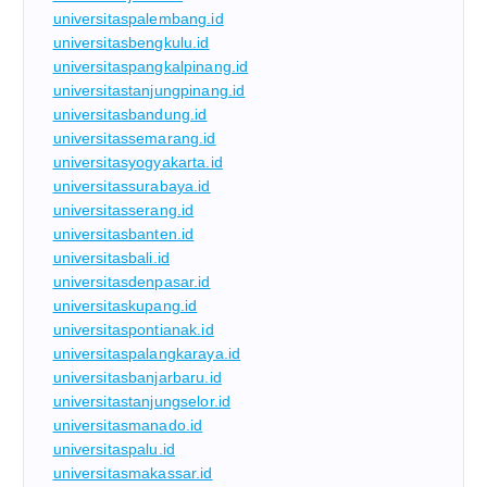
universitaspalembang.id
universitasbengkulu.id
universitaspangkalpinang.id
universitastanjungpinang.id
universitasbandung.id
universitassemarang.id
universitasyogyakarta.id
universitassurabaya.id
universitasserang.id
universitasbanten.id
universitasbali.id
universitasdenpasar.id
universitaskupang.id
universitaspontianak.id
universitaspalangkaraya.id
universitasbanjarbaru.id
universitastanjungselor.id
universitasmanado.id
universitaspalu.id
universitasmakassar.id