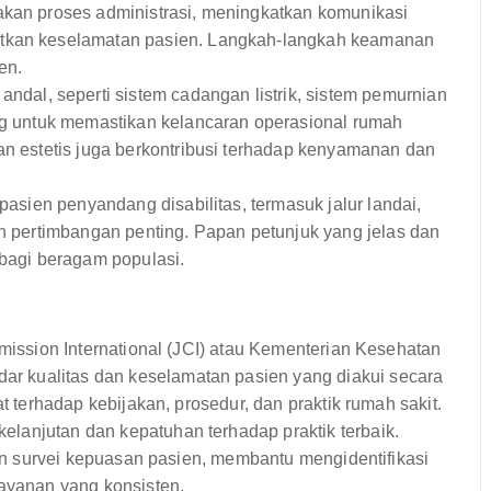
akan proses administrasi, meningkatkan komunikasi
atkan keselamatan pasien. Langkah-langkah keamanan
en.
dal, seperti sistem cadangan listrik, sistem pemurnian
ing untuk memastikan kelancaran operasional rumah
an estetis juga berkontribusi terhadap kenyamanan dan
pasien penyandang disabilitas, termasuk jalur landai,
an pertimbangan penting. Papan petunjuk yang jelas dan
 bagi beragam populasi.
mmission International (JCI) atau Kementerian Kesehatan
r kualitas dan keselamatan pasien yang diakui secara
at terhadap kebijakan, prosedur, dan praktik rumah sakit.
lanjutan dan kepatuhan terhadap praktik terbaik.
 dan survei kepuasan pasien, membantu mengidentifikasi
layanan yang konsisten.