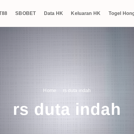
T88
SBOBET
Data HK
Keluaran HK
Togel Hon
Home
rs duta indah
rs duta indah