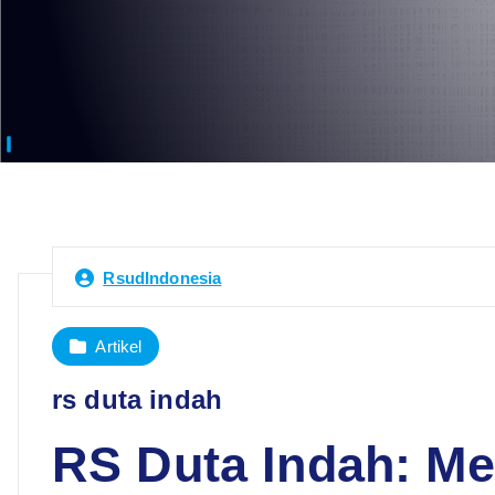
RsudIndonesia
Artikel
rs duta indah
RS Duta Indah: M