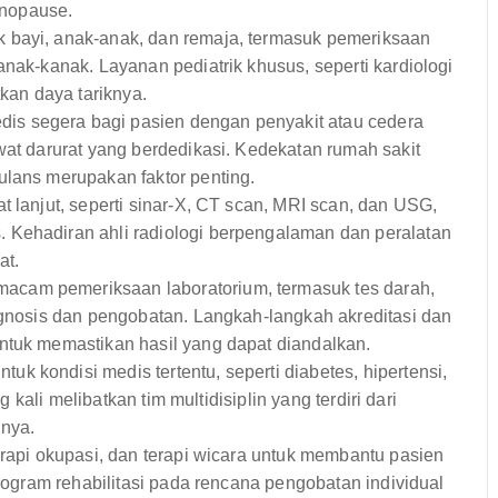
nopause.
bayi, anak-anak, dan remaja, termasuk pemeriksaan
anak-kanak. Layanan pediatrik khusus, seperti kardiologi
tkan daya tariknya.
s segera bagi pasien dengan penyakit atau cedera
wat darurat yang berdedikasi. Kedekatan rumah sakit
ulans merupakan faktor penting.
t lanjut, seperti sinar-X, CT scan, MRI scan, dan USG,
 Kehadiran ahli radiologi berpengalaman dan peralatan
at.
acam pemeriksaan laboratorium, termasuk tes darah,
iagnosis dan pengobatan. Langkah-langkah akreditasi dan
ntuk memastikan hasil yang dapat diandalkan.
 kondisi medis tertentu, seperti diabetes, hipertensi,
g kali melibatkan tim multidisiplin yang terdiri dari
nnya.
erapi okupasi, dan terapi wicara untuk membantu pasien
program rehabilitasi pada rencana pengobatan individual