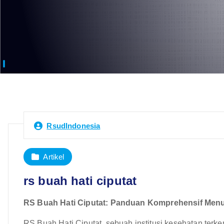
RsudIndonesia
Artikel
rs buah hati ciputat
RS Buah Hati Ciputat: Panduan Komprehensif Men
RS Buah Hati Ciputat, sebuah institusi kesehatan terk