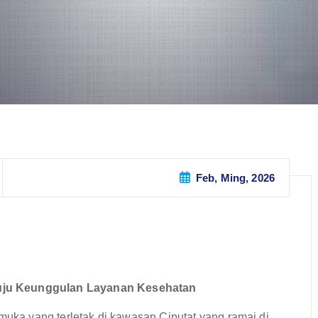
Feb, Ming, 2026
uju Keunggulan Layanan Kesehatan
emuka yang terletak di kawasan Ciputat yang ramai di