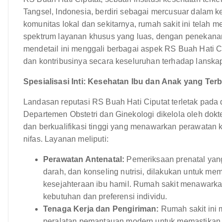
Tangsel, Indonesia, berdiri sebagai mercusuar dalam 
komunitas lokal dan sekitarnya, rumah sakit ini telah 
spektrum layanan khusus yang luas, dengan penekanan
mendetail ini menggali berbagai aspek RS Buah Hati Cip
dan kontribusinya secara keseluruhan terhadap lanska
Spesialisasi Inti: Kesehatan Ibu dan Anak yang Terb
Landasan reputasi RS Buah Hati Ciputat terletak pada
Departemen Obstetri dan Ginekologi dikelola oleh dok
dan berkualifikasi tinggi yang menawarkan perawatan 
nifas. Layanan meliputi:
Perawatan Antenatal:
Pemeriksaan prenatal yang
darah, dan konseling nutrisi, dilakukan untuk m
kesejahteraan ibu hamil. Rumah sakit menawarka
kebutuhan dan preferensi individu.
Tenaga Kerja dan Pengiriman:
Rumah sakit ini 
peralatan pemantauan modern untuk memastikan