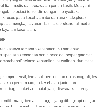
keahlian medis dan perawatan penuh kasih. Melayani
mengukir prestasi tersendiri dengan menyediakan
 khusus pada kesehatan ibu dan anak. Eksplorasi
utat, mengkaji layanan, fasilitas, profesional medis,
p layanan kesehatan.
aik
 dedikasinya terhadap kesehatan ibu dan anak.
ter spesialis kebidanan dan ginekologi berpengalaman
komprehensif selama kehamilan, persalinan, dan masa
 komprehensif, termasuk pemindaian ultrasonografi, tes
emastikan perkembangan kesehatan janin dan
n berbagai paket antenatal yang disesuaikan dengan
memiliki ruang bersalin canggih yang dilengkapi dengan
 pengalaman melahirkan yang aman dan nyaman.