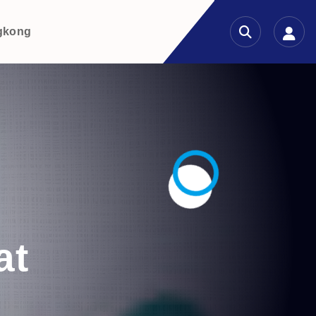
gkong
at