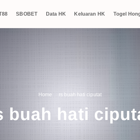
T88
SBOBET
Data HK
Keluaran HK
Togel Hon
Home
rs buah hati ciputat
s buah hati ciput