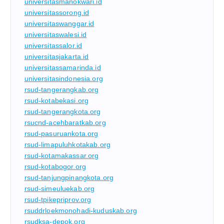
universitasmanokwari.id
universitassorong.id
universitaswanggar.id
universitaswalesi.id
universitassalor.id
universitasjakarta.id
universitassamarinda.id
universitasindonesia.org
rsud-tangerangkab.org
rsud-kotabekasi.org
rsud-tangerangkota.org
rsucnd-acehbaratkab.org
rsud-pasuruankota.org
rsud-limapuluhkotakab.org
rsud-kotamakassar.org
rsud-kotabogor.org
rsud-tanjungpinangkota.org
rsud-simeuluekab.org
rsud-tpikepriprov.org
rsuddrloekmonohadi-kuduskab.org
rsudksa-depok.org