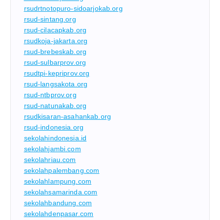
rsudrtnotopuro-sidoarjokab.org
rsud-sintang.org
rsud-cilacapkab.org
rsudkoja-jakarta.org
rsud-brebeskab.org
rsud-sulbarprov.org
rsudtpi-kepriprov.org
rsud-langsakota.org
rsud-ntbprov.org
rsud-natunakab.org
rsudkisaran-asahankab.org
rsud-indonesia.org
sekolahindonesia.id
sekolahjambi.com
sekolahriau.com
sekolahpalembang.com
sekolahlampung.com
sekolahsamarinda.com
sekolahbandung.com
sekolahdenpasar.com