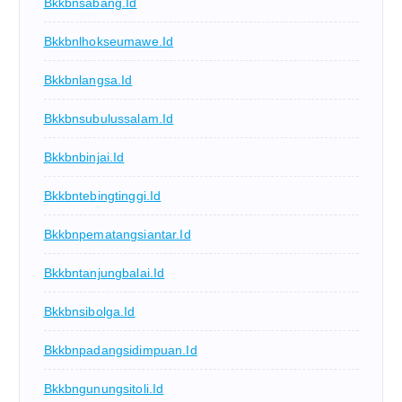
Bkkbnsabang.id
Bkkbnlhokseumawe.id
Bkkbnlangsa.id
Bkkbnsubulussalam.id
Bkkbnbinjai.id
Bkkbntebingtinggi.id
Bkkbnpematangsiantar.id
Bkkbntanjungbalai.id
Bkkbnsibolga.id
Bkkbnpadangsidimpuan.id
Bkkbngunungsitoli.id