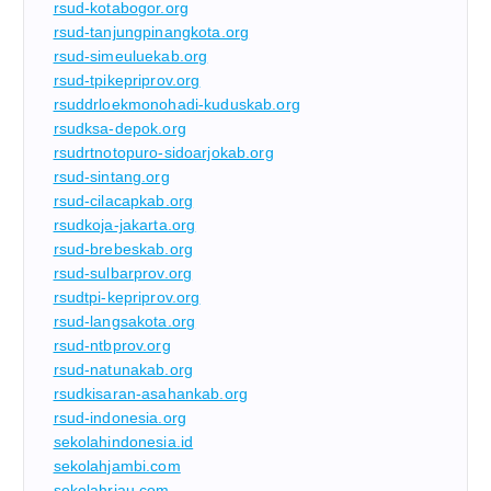
rsud-kotabogor.org
rsud-tanjungpinangkota.org
rsud-simeuluekab.org
rsud-tpikepriprov.org
rsuddrloekmonohadi-kuduskab.org
rsudksa-depok.org
rsudrtnotopuro-sidoarjokab.org
rsud-sintang.org
rsud-cilacapkab.org
rsudkoja-jakarta.org
rsud-brebeskab.org
rsud-sulbarprov.org
rsudtpi-kepriprov.org
rsud-langsakota.org
rsud-ntbprov.org
rsud-natunakab.org
rsudkisaran-asahankab.org
rsud-indonesia.org
sekolahindonesia.id
sekolahjambi.com
sekolahriau.com