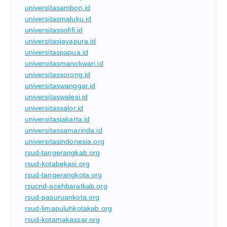
universitasambon.id
universitasmaluku.id
universitassofifi.id
universitasjayapura.id
universitaspapua.id
universitasmanokwari.id
universitassorong.id
universitaswanggar.id
universitaswalesi.id
universitassalor.id
universitasjakarta.id
universitassamarinda.id
universitasindonesia.org
rsud-tangerangkab.org
rsud-kotabekasi.org
rsud-tangerangkota.org
rsucnd-acehbaratkab.org
rsud-pasuruankota.org
rsud-limapuluhkotakab.org
rsud-kotamakassar.org