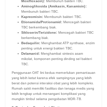
Moxifloxacin):
Membunuh bakteri TBC.
Aminoglikosida (Amikasin, Kanamisin):
Membunuh bakteri TBC.
Kapreomisin:
Membunuh bakteri TBC.
Etionamida/Protionamid:
Mencegah bakteri
TBC berkembang biak.
Sikloserin/Terizidone:
Mencegah bakteri TBC
berkembang biak.
Bedaquilin:
Menghambat ATP synthase, enzim
penting untuk energi bakteri TBC.
Delamanid:
Menghambat sintesis asam
mikolat, komponen penting dinding sel bakteri
TBC.
Penggunaan OAT lini kedua memerlukan pemantauan
yang lebih ketat karena efek sampingnya yang lebih
berat dan potensi interaksi obat yang lebih kompleks.
Rumah sakit memiliki fasilitas dan tenaga medis yang
lebih lengkap untuk menangani komplikasi yang
mungkin timbul selama pengobatan MDR-TB.