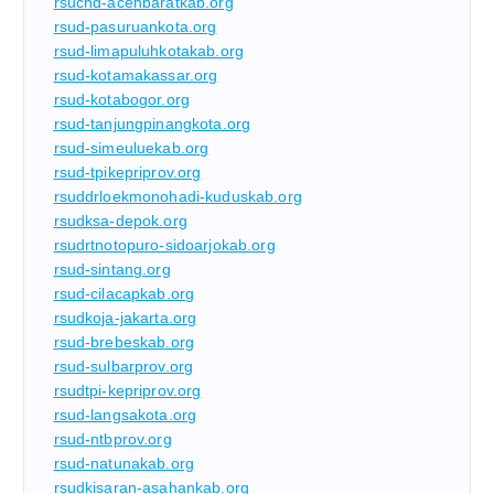
rsucnd-acehbaratkab.org
rsud-pasuruankota.org
rsud-limapuluhkotakab.org
rsud-kotamakassar.org
rsud-kotabogor.org
rsud-tanjungpinangkota.org
rsud-simeuluekab.org
rsud-tpikepriprov.org
rsuddrloekmonohadi-kuduskab.org
rsudksa-depok.org
rsudrtnotopuro-sidoarjokab.org
rsud-sintang.org
rsud-cilacapkab.org
rsudkoja-jakarta.org
rsud-brebeskab.org
rsud-sulbarprov.org
rsudtpi-kepriprov.org
rsud-langsakota.org
rsud-ntbprov.org
rsud-natunakab.org
rsudkisaran-asahankab.org