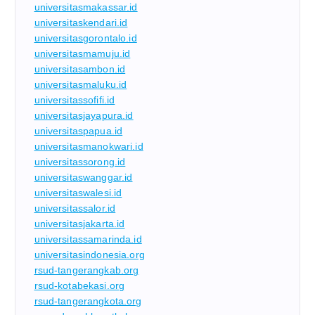
universitasmakassar.id
universitaskendari.id
universitasgorontalo.id
universitasmamuju.id
universitasambon.id
universitasmaluku.id
universitassofifi.id
universitasjayapura.id
universitaspapua.id
universitasmanokwari.id
universitassorong.id
universitaswanggar.id
universitaswalesi.id
universitassalor.id
universitasjakarta.id
universitassamarinda.id
universitasindonesia.org
rsud-tangerangkab.org
rsud-kotabekasi.org
rsud-tangerangkota.org