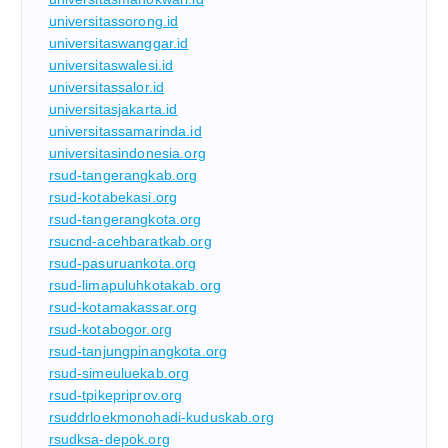
universitassorong.id
universitaswanggar.id
universitaswalesi.id
universitassalor.id
universitasjakarta.id
universitassamarinda.id
universitasindonesia.org
rsud-tangerangkab.org
rsud-kotabekasi.org
rsud-tangerangkota.org
rsucnd-acehbaratkab.org
rsud-pasuruankota.org
rsud-limapuluhkotakab.org
rsud-kotamakassar.org
rsud-kotabogor.org
rsud-tanjungpinangkota.org
rsud-simeuluekab.org
rsud-tpikepriprov.org
rsuddrloekmonohadi-kuduskab.org
rsudksa-depok.org