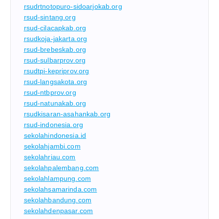
rsudrtnotopuro-sidoarjokab.org
rsud-sintang.org
rsud-cilacapkab.org
rsudkoja-jakarta.org
rsud-brebeskab.org
rsud-sulbarprov.org
rsudtpi-kepriprov.org
rsud-langsakota.org
rsud-ntbprov.org
rsud-natunakab.org
rsudkisaran-asahankab.org
rsud-indonesia.org
sekolahindonesia.id
sekolahjambi.com
sekolahriau.com
sekolahpalembang.com
sekolahlampung.com
sekolahsamarinda.com
sekolahbandung.com
sekolahdenpasar.com